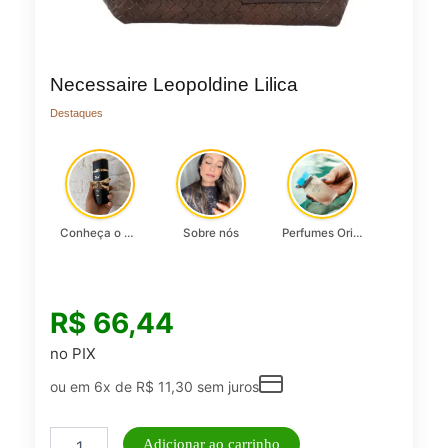
Necessaire Leopoldine Lilica
Destaques
Conheça o Asad, da Lattafa…
Sobre nós
Perfumes Originais
R$
66,44
no PIX
ou em 6x de
R$
11,30
sem juros
Necessaire
Adicionar ao carrinho