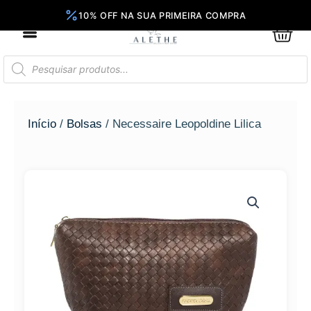
Ir
para
0
Car
o
conteúdo
Pesquisar
produtos
Início
/
Bolsas
/ Necessaire Leopoldine Lilica