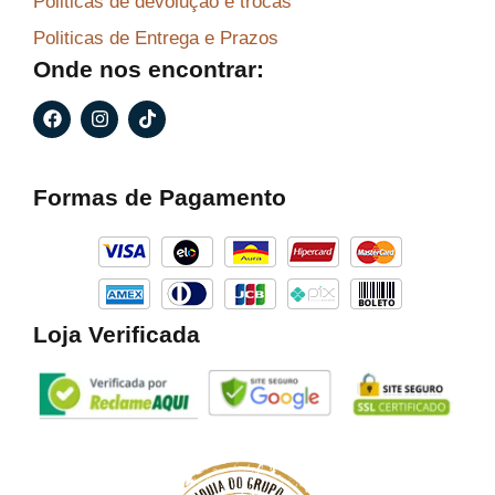
Politicas de devolução e trocas
Politicas de Entrega e Prazos
Onde nos encontrar:
F
I
T
a
n
i
c
s
k
e
t
t
b
a
o
Formas de Pagamento
o
g
k
o
r
k
a
m
Loja Verificada