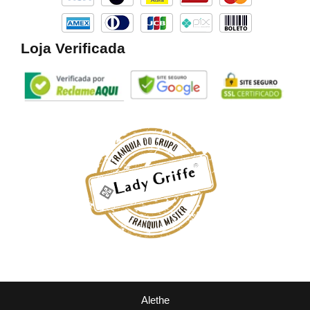
m
Loja Verificada
Alethe