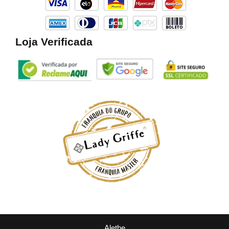
m
Loja Verificada
Alethe