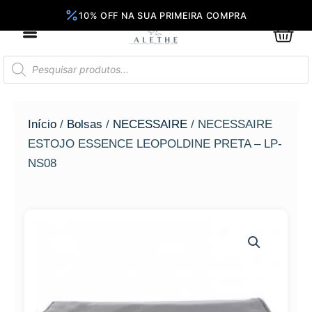
Ir
para
0
Car
o
conteúdo
Pesquisar
produtos
Início
/
Bolsas
/
NECESSAIRE
/ NECESSAIRE
ESTOJO ESSENCE LEOPOLDINE PRETA – LP-
NS08