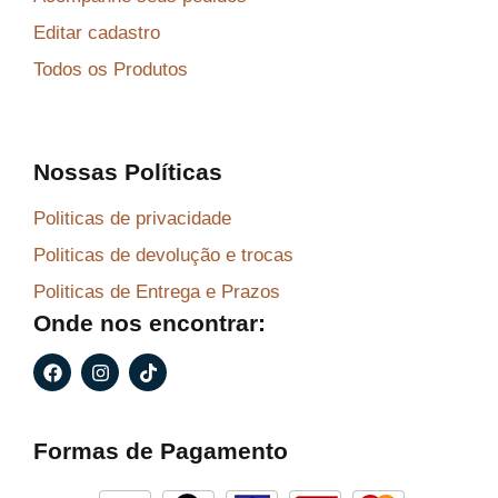
Editar cadastro
Todos os Produtos
Nossas Políticas
Politicas de privacidade
Politicas de devolução e trocas
Politicas de Entrega e Prazos
Onde nos encontrar:
F
I
T
a
n
i
c
s
k
e
t
t
b
a
o
Formas de Pagamento
o
g
k
o
r
k
a