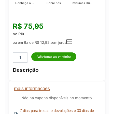
Conheça o Asad, da Lattafa…
Sobre nós
Perfumes Originais
R$
75,95
no PIX
ou em 6x de
R$
12,92
sem juros
NECESSAIRE
Adicionar ao carrinho
ESTOJO
ESSENCE
Descrição
LEOPOLDINE
PRETA
-
LP-
mais informações
NS08
quantidade
Não há cupons disponíveis no momento.
7 dias para trocas e devoluções e 30 dias de