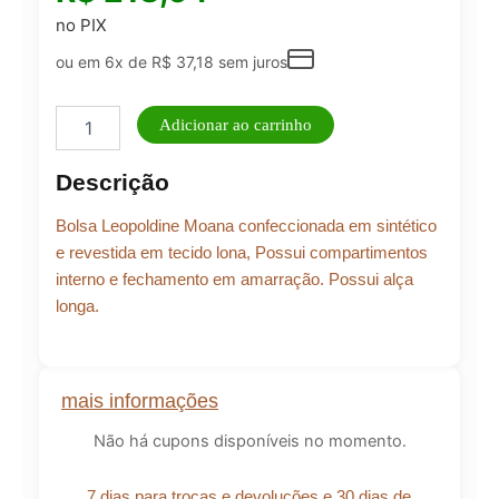
no PIX
ou em 6x de
R$
37,18
sem juros
BOLSA
Adicionar ao carrinho
MOANA
LARANJA
Descrição
quantidade
Bolsa Leopoldine Moana confeccionada em sintético
e revestida em tecido lona, Possui compartimentos
interno e fechamento em amarração. Possui alça
longa.
mais informações
Não há cupons disponíveis no momento.
7 dias para trocas e devoluções e 30 dias de