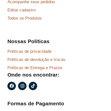
Acompanhe seus pedidos
Editar cadastro
Todos os Produtos
Nossas Políticas
Politicas de privacidade
Politicas de devolução e trocas
Politicas de Entrega e Prazos
Onde nos encontrar:
F
I
T
a
n
i
c
s
k
e
t
t
b
a
o
Formas de Pagamento
o
g
k
o
r