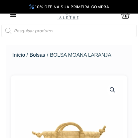
Ir
para
0
Car
o
conteúdo
Pesquisar
produtos
Início
/
Bolsas
/ BOLSA MOANA LARANJA