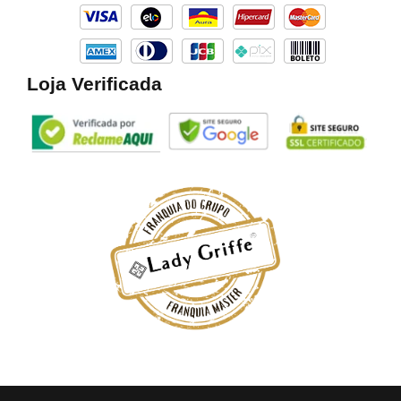
k
a
m
Loja Verificada