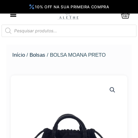
Ir
para
0
Car
o
conteúdo
Pesquisar
produtos
Início
/
Bolsas
/ BOLSA MOANA PRETO