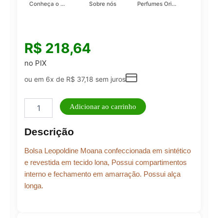
Conheça o Asad, da Lattafa…
Sobre nós
Perfumes Originais
R$
218,64
no PIX
ou em 6x de
R$
37,18
sem juros
BOLSA
Adicionar ao carrinho
MOANA
PRETO
Descrição
quantidade
Bolsa Leopoldine Moana confeccionada em sintético
e revestida em tecido lona, Possui compartimentos
interno e fechamento em amarração. Possui alça
longa.