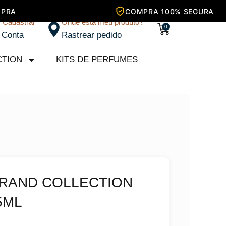
/ Cadastrar
Onde está meu produto?
Carrinho
0
 Conta
Rastrear pedido
CTION
KITS DE PERFUMES
BRAND COLLECTION
5ML