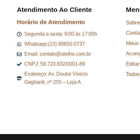
$
Atendimento Ao Cliente
Men
Horário de Atendimento
Sobre
8
Conta
7
Segunda a sexta: 9:00 às 17:00h
,
Meus 
Whatsapp:(15) 99650-0737
2
Acomp
Email: contato@alethe.com.br
9
Edita
CNPJ: 59.723.832/0001-89
.
Todos
Endereço: Av. Doutor Vinicio
Gagliardi, nº 255 – Loja A