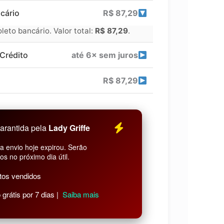
cário
R$
87,29
eto bancário. Valor total:
R$
87,29
.
Crédito
até 6× sem juros
R$
87,29
arantida pela
Lady Griffe
a envio hoje expirou. Serão
os no próximo dia útil.
tos vendidos
grátis por 7 dias |
Saiba mais