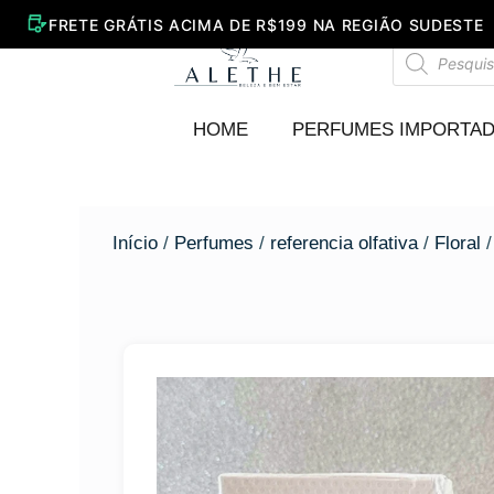
Ir
para
Pesquisar
o
produtos
conteúdo
HOME
PERFUMES IMPORTA
Início
/
Perfumes
/
referencia olfativa
/
Floral
/