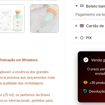
era:
é:
N°234
Boleto ban
-
R$ 96,99.
R$ 87,29.
25ML
Pagamento via bol
quantidade
Cartão de 
PIX
Venda g
isticação em Miniatura
O prazo par
 capturam a essência dos grandes
enviad
ência próxima aos lançamentos mais
+30 produ
na qualidade das embalagens.
Devolução 
ze
(25 ml), os perfumes da Brand
icos internacionais, perfeitos para