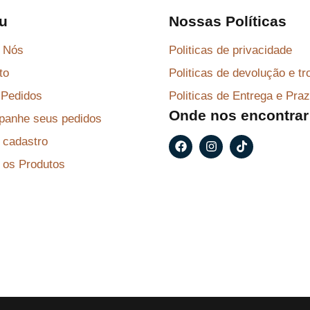
e
$
e
$
u
Nossas Políticas
r
r
 Nós
Politicas de privacidade
a
8
a
8
to
Politicas de devolução e tr
:
7
:
7
R
,
R
,
Pedidos
Politicas de Entrega e Pra
Onde nos encontrar
$
2
$
2
anhe seus pedidos
9
9
F
I
T
r cadastro
a
n
i
9
.
9
.
c
s
k
 os Produtos
e
t
t
6
6
b
a
o
,
,
o
g
k
o
r
9
9
k
a
m
9
9
.
.