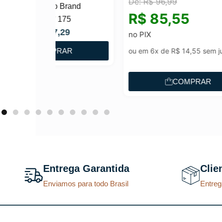
De:
R$
96,99
Brand
Perf
R$
85,55
175
Coll
O
29
R$
9
no PIX
p
AR
ou em 6x de
R$
14,55
sem juros
r
e
COMPRAR
ç
o
a
t
u
a
Entrega Garantida
Clie
l
Enviamos para todo Brasil
Entreg
é
:
R