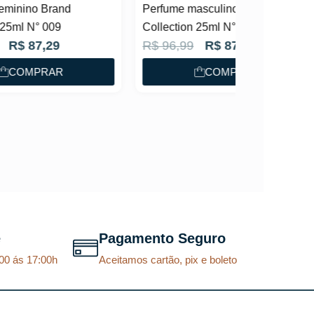
Perfume masculino Brand
Collection 25ml N° 161
O
O
R$
96,99
R$
87,29
p
p
COMPRAR
r
r
e
e
ç
ç
o
o
o
a
r
t
i
u
g
a
e
Pagamento Seguro
i
l
00 ás 17:00h
Aceitamos cartão, pix e boleto
n
é
a
:
l
R