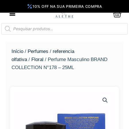
Ir
para
0
Car
o
conteúdo
Pesquisar
produtos
Início
/
Perfumes
/
referencia
olfativa
/
Floral
/ Perfume Masculino BRAND
COLLECTION N°178 – 25ML