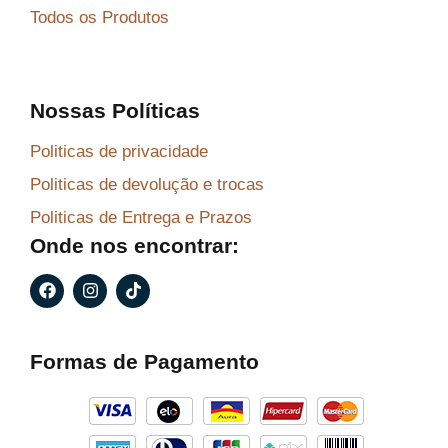
Todos os Produtos
Nossas Políticas
Politicas de privacidade
Politicas de devolução e trocas
Politicas de Entrega e Prazos
Onde nos encontrar:
F
I
T
a
n
i
c
s
k
e
t
t
b
a
o
Formas de Pagamento
o
g
k
o
r
k
a
m