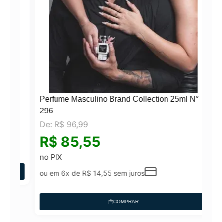
Perfume Masculino Brand Collection 25ml N°
296
De:
R$
96,99
N°
R$
85,55
no PIX
ou em 6x de
R$
14,55
sem juros
COMPRAR