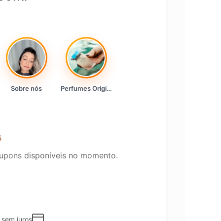
Sobre nós
Perfumes Originais
s
upons disponíveis no momento.
sem juros