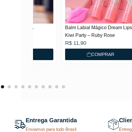
Pinc
Ros
UNA
Balm Labial Mágico Dream Lips
R$
Kiwi Party – Ruby Rose
no P
R$
11,90
ou e
AR
COMPRAR
Entrega Garantida
Clie
Enviamos para todo Brasil
Entreg