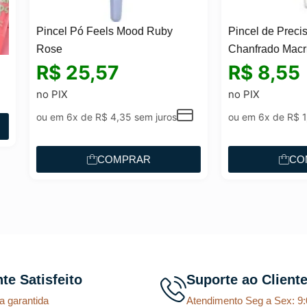
el Pó Feels Mood Ruby
Pincel de Precisão Kabuki
e
Chanfrado Macrilan W – 123
25,57
R$
8,55
IX
no PIX
m 6x de
R$
4,35
sem juros
ou em 6x de
R$
1,45
sem juros
COMPRAR
COMPRAR
nte Satisfeito
Suporte ao Client
a garantida
Atendimento Seg a Sex: 9: