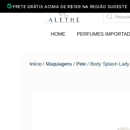
Ir
para
Pesquisar
o
produtos
conteúdo
HOME
PERFUMES IMPORTA
Início
/
Maquiagens
/
Pele
/ Body Splash Lady