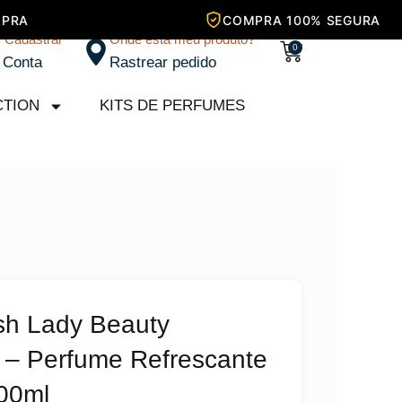
/ Cadastrar
Onde está meu produto?
Carrinho
0
 Conta
Rastrear pedido
CTION
KITS DE PERFUMES
sh Lady Beauty
 – Perfume Refrescante
00ml