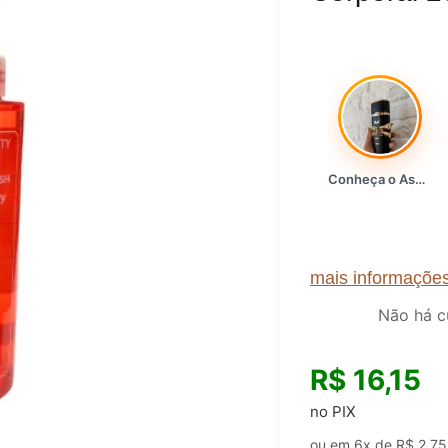
Conheça o Asad, da Lattafa…
mais informaçõe
Não há c
R$
16,15
no PIX
ou em 6x de
R$
2,75