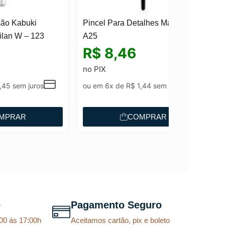
Pincel Para Detalhes Macrilan –
A25
R$
8,46
no PIX
ou em 6x de
R$
1,44
sem juros
COMPRAR
e
Pagamento Seguro
00 ás 17:00h
Aceitamos cartão, pix e boleto