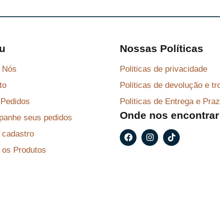
u
Nossas Políticas
 Nós
Politicas de privacidade
to
Politicas de devolução e tr
Pedidos
Politicas de Entrega e Pra
Onde nos encontrar
anhe seus pedidos
F
I
T
r cadastro
a
n
i
c
s
k
 os Produtos
e
t
t
b
a
o
o
g
k
o
r
k
a
m