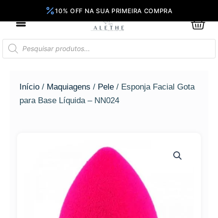
Ir
para
0
Car
o
conteúdo
Pesquisar
produtos
Início
/
Maquiagens
/
Pele
/ Esponja Facial Gota
para Base Líquida – NN024