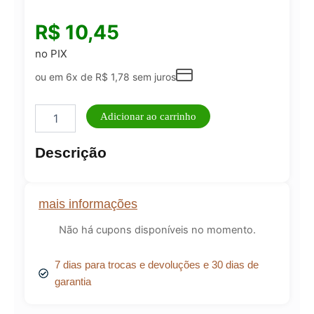
R$
10,45
no PIX
ou em 6x de
R$
1,78
sem juros
Esponja
Adicionar ao carrinho
Facial
Gota
Descrição
para
Base
Líquida
-
mais informações
NN024
quantidade
Não há cupons disponíveis no momento.
7 dias para trocas e devoluções e 30 dias de
garantia