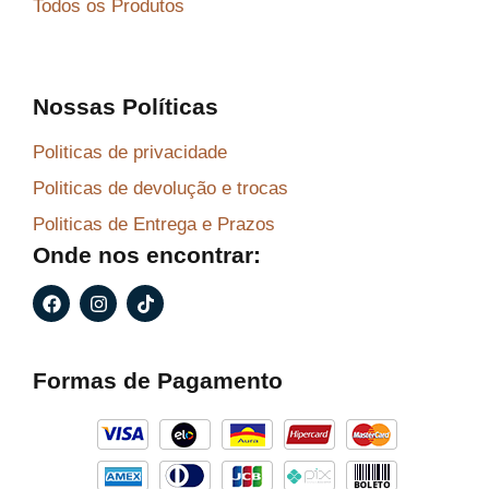
Todos os Produtos
Nossas Políticas
Politicas de privacidade
Politicas de devolução e trocas
Politicas de Entrega e Prazos
Onde nos encontrar:
F
I
T
a
n
i
c
s
k
e
t
t
b
a
o
Formas de Pagamento
o
g
k
o
r
k
a
m