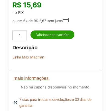
R$
15,69
no PIX
ou em 6x de
R$
2,67
sem juros
Pincel
Adicionar ao carrinho
Kabuki
Cônico
Descrição
Macrilan
W
Linha Max Macrilan
-
116
quantidade
mais informações
Não há cupons disponíveis no momento.
7 dias para trocas e devoluções e 30 dias de
garantia