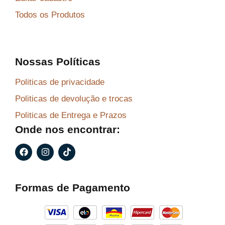
Todos os Produtos
Nossas Políticas
Politicas de privacidade
Politicas de devolução e trocas
Politicas de Entrega e Prazos
Onde nos encontrar:
F
I
T
a
n
i
c
s
k
e
t
t
b
a
o
Formas de Pagamento
o
g
k
o
r
k
a
m