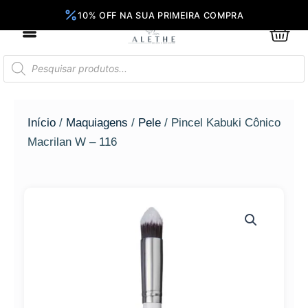
Ir
para
0
Car
o
conteúdo
Pesquisar
produtos
Início
/
Maquiagens
/
Pele
/ Pincel Kabuki Cônico
Macrilan W – 116