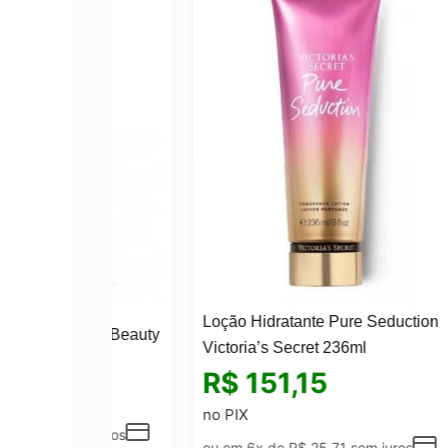
Loção Hidratante Pure Seduction
Loçã
 Lady Beauty
Victoria’s Secret 236ml
Secr
R$
151,15
R$
no PIX
no P
em juros
ou em 6x de
R$
25,71
sem juros
ou e