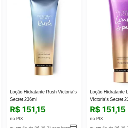
o Hidratante Rush Victoria’s
Loção Hidratante Love Spell
et 236ml
Victoria’s Secret 236ml
151,15
R$
151,15
IX
no PIX
m 6x de
R$
25,71
sem juros
ou em 6x de
R$
25,71
sem juro