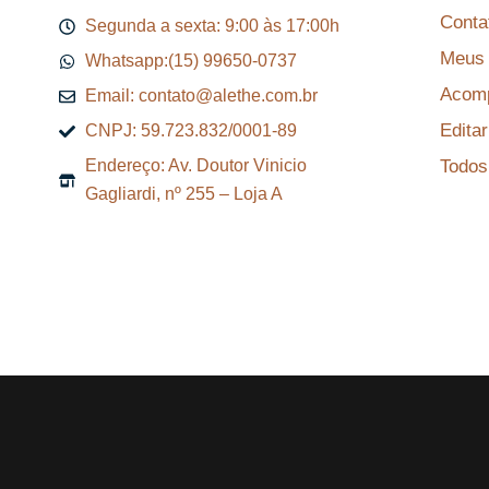
Conta
Segunda a sexta: 9:00 às 17:00h
Meus 
Whatsapp:(15) 99650-0737
Acomp
Email: contato@alethe.com.br
Edita
CNPJ: 59.723.832/0001-89
Todos
Endereço: Av. Doutor Vinicio
Gagliardi, nº 255 – Loja A