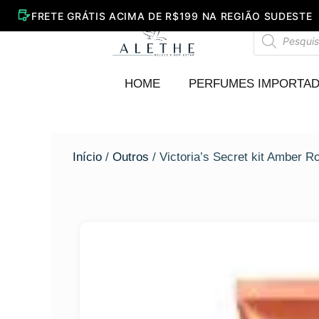
Ir
para
Pesquisar
o
produtos
conteúdo
HOME
PERFUMES IMPORTA
Início
/
Outros
/ Victoria’s Secret kit Amber