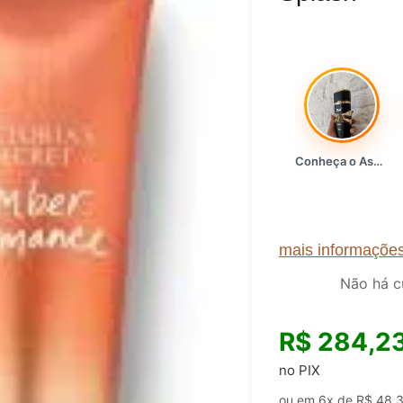
Conheça o Asad, da Lattafa…
mais informaçõe
Não há c
R$
284,2
no PIX
ou em 6x de
R$
48,