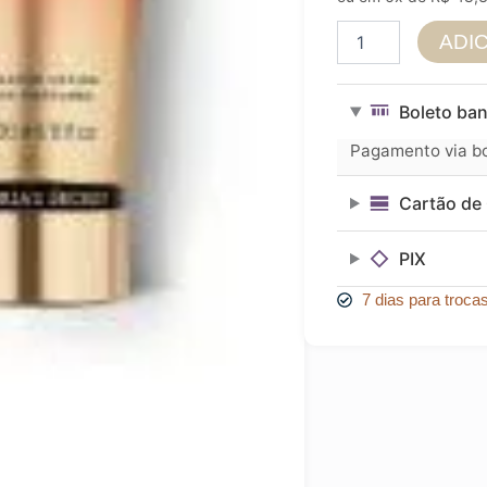
Victoria's
ADI
Secret
kit
Amber
Boleto ban
Romance
250ml
Pagamento via bol
Loção+Body
Splash
Cartão de 
quantidade
PIX
7 dias para troca