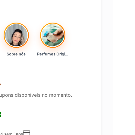
Sobre nós
Perfumes Originais
s
upons disponíveis no momento.
3
34
sem juros