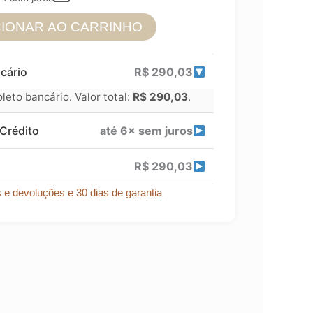
CIONAR AO CARRINHO
cário
R$
290,03
eto bancário. Valor total:
R$
290,03
.
Crédito
até 6× sem juros
R$
290,03
s e devoluções e 30 dias de garantia