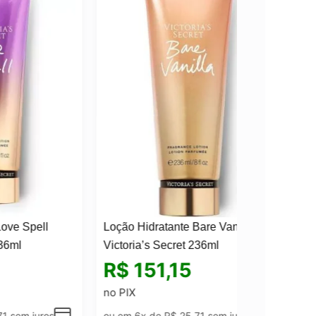
Loção Hidratante Bare Vanilla
Victoria’s Secret 236ml
R$
151,15
no PIX
s
ou em 6x de
R$
25,71
sem juros