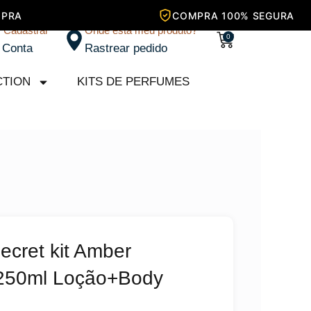
/ Cadastrar
Onde está meu produto?
Carrinho
0
 Conta
Rastrear pedido
CTION
KITS DE PERFUMES
Secret kit Amber
250ml Loção+Body