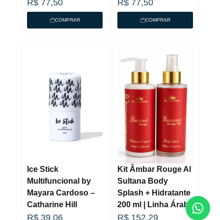
R$
77,50
R$
77,50
COMPRAR
COMPRAR
Ice Stick
Kit Âmbar Rouge Al
Multifuncional by
Sultana Body
Mayara Cardoso –
Splash + Hidratante
Catharine Hill
200 ml | Linha Árabe
R$
39,06
R$
152,29