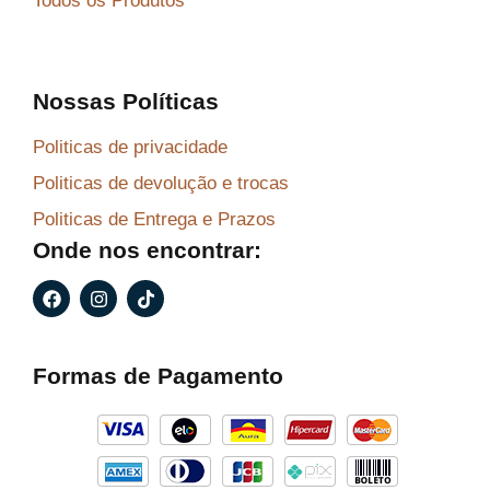
Todos os Produtos
Nossas Políticas
Politicas de privacidade
Politicas de devolução e trocas
Politicas de Entrega e Prazos
Onde nos encontrar:
F
I
T
a
n
i
c
s
k
e
t
t
b
a
o
Formas de Pagamento
o
g
k
o
r
k
a
m