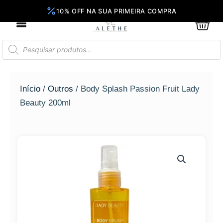
Ir
para
0
Car
o
conteúdo
Pesquisar
produtos
Início
/
Outros
/ Body Splash Passion Fruit Lady
Beauty 200ml