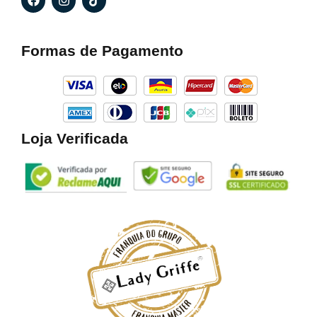
a
n
i
c
s
k
e
t
t
b
a
o
Formas de Pagamento
o
g
k
o
r
k
a
m
Loja Verificada