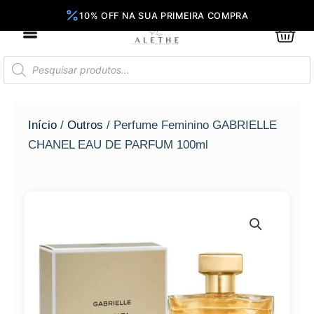
Ir
para
0
Car
o
conteúdo
Pesquisar
produtos
Início
/
Outros
/ Perfume Feminino GABRIELLE
CHANEL EAU DE PARFUM 100ml