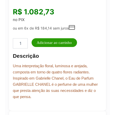
R$
1.082,73
no PIX
ou em 6x de
R$
184,14
sem juros
Perfume
Adicionar ao carrinho
Feminino
GABRIELLE
Descrição
CHANEL
EAU
Uma interpretação floral, luminosa e arejada,
DE
PARFUM
composta em torno de quatro flores radiantes.
100ml
Inspirado em Gabrielle Chanel, o Eau de Parfum
quantidade
GABRIELLE CHANEL é o perfume de uma mulher
que presta atenção às suas necessidades e diz o
que pensa.