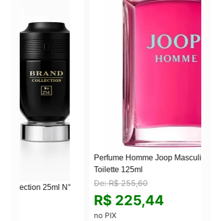
Perfume Homme Joop Masculino Eau de
Toilette 125ml
De:
R$
255,60
l N°
R$
225,44
no PIX