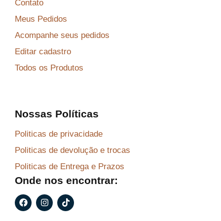
Contato
Meus Pedidos
Acompanhe seus pedidos
Editar cadastro
Todos os Produtos
Nossas Políticas
Politicas de privacidade
Politicas de devolução e trocas
Politicas de Entrega e Prazos
Onde nos encontrar:
F
I
T
a
n
i
c
s
k