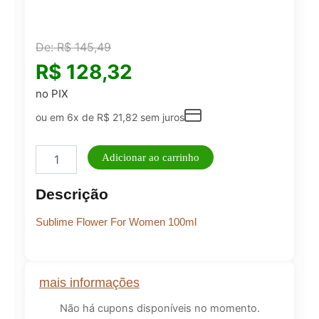
De:
R$
145,49
R$
128,32
no PIX
ou em 6x de
R$
21,82
sem juros
SUBLIME
Adicionar ao carrinho
FLOWER
FOR
Descrição
WOMEN
100ML
Sublime Flower For Women 100ml
LONKOOM
quantidade
mais informações
Não há cupons disponíveis no momento.