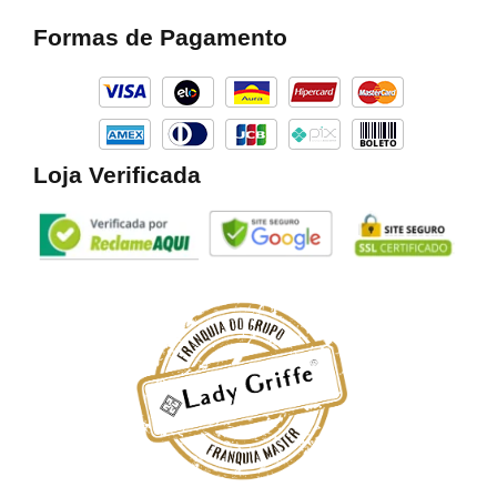
e
t
t
b
a
o
Formas de Pagamento
o
g
k
o
r
k
a
m
Loja Verificada