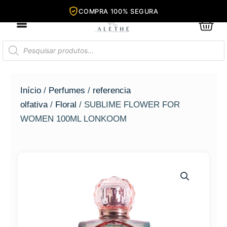
Ir
para
0
Car
o
conteúdo
Pesquisar
produtos
Início
/
Perfumes
/
referencia
olfativa
/
Floral
/ SUBLIME FLOWER FOR
WOMEN 100ML LONKOOM