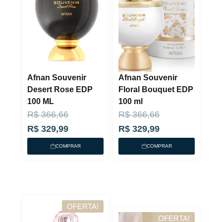
Afnan Souvenir
Afnan Souvenir
Desert Rose EDP
Floral Bouquet EDP
100 ML
100 ml
O
O
O
O
R$
366,66
R$
366,66
p
p
p
p
R$
329,99
R$
329,99
r
r
r
r
COMPRAR
COMPRAR
e
e
e
e
ç
ç
ç
ç
o
o
o
o
a
o
a
o
OFERTA!
t
r
t
r
OFERTA!