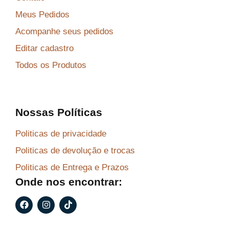
Meus Pedidos
Acompanhe seus pedidos
Editar cadastro
Todos os Produtos
Nossas Políticas
Politicas de privacidade
Politicas de devolução e trocas
Politicas de Entrega e Prazos
Onde nos encontrar:
F
I
T
a
n
i
c
s
k
e
t
t