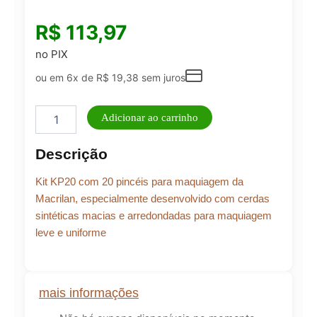
R$
113,97
no PIX
ou em 6x de
R$
19,38
sem juros
Kit
Adicionar ao carrinho
KP20
com
Descrição
20
Pincéis
Kit KP20 com 20 pincéis para maquiagem da
para
Maquiagem
Macrilan, especialmente desenvolvido com cerdas
–
sintéticas macias e arredondadas para maquiagem
Macrilan
leve e uniforme
quantidade
mais informações