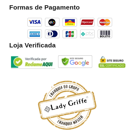
b
a
o
Formas de Pagamento
o
g
k
o
r
k
a
m
Loja Verificada