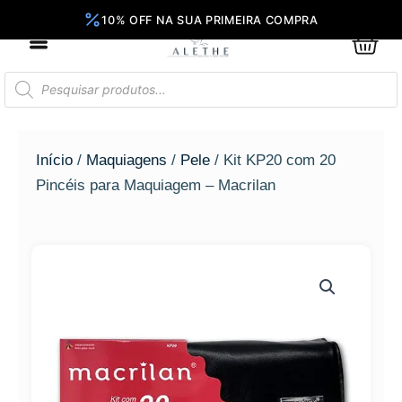
Ir
para
0
Car
o
conteúdo
Pesquisar
produtos
Início
/
Maquiagens
/
Pele
/ Kit KP20 com 20
Pincéis para Maquiagem – Macrilan