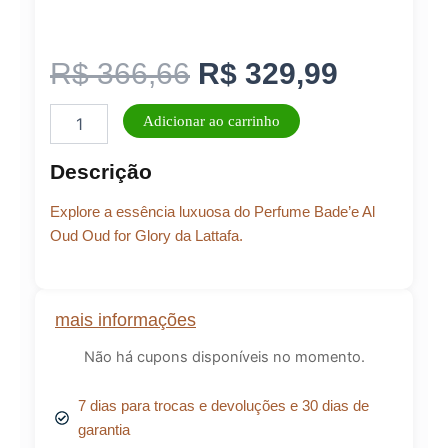
O
O
R$
366,66
R$
329,99
Perfume
preço
preço
Adicionar ao carrinho
Unissex
Lattafa
original
atual
Descrição
Oud
for
era:
é:
Explore a essência luxuosa do Perfume Bade’e Al
Glory
EDP
Oud Oud for Glory da Lattafa.
100
R$ 366,66.
R$ 329,
ML
quantidade
mais informações
Não há cupons disponíveis no momento.
7 dias para trocas e devoluções e 30 dias de
garantia