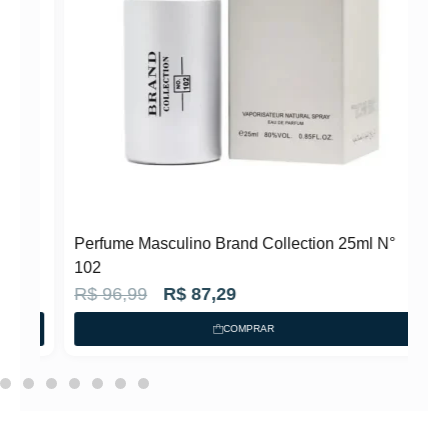
N°
Perfume Masculino Brand Collection 25ml N°
102
O
O
R$
96,99
R$
87,29
p
p
COMPRAR
r
r
e
e
ç
ç
o
o