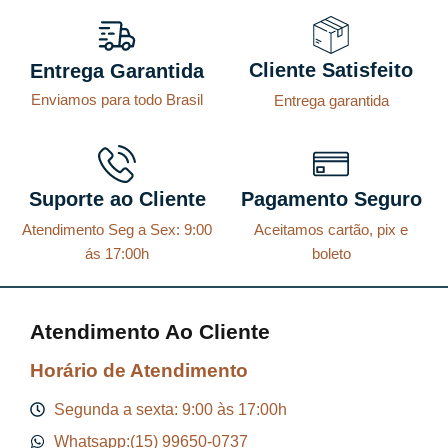
o
a
r
t
Cliente Satisfeito
Entrega Garantida
i
u
Enviamos para todo Brasil
Entrega garantida
g
a
i
l
n
é
a
:
Suporte ao Cliente
Pagamento Seguro
l
R
Atendimento Seg a Sex: 9:00
Aceitamos cartão, pix e
e
$
ás 17:00h
boleto
r
a
8
Atendimento Ao Cliente
:
7
R
,
Horário de Atendimento
$
2
Segunda a sexta: 9:00 às 17:00h
9
Whatsapp:(15) 99650-0737