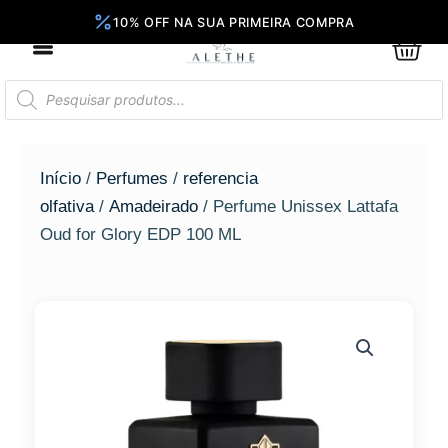
Ir
para
0
Car
o
conteúdo
Pesquisar
produtos
Início
/
Perfumes
/
referencia
olfativa
/
Amadeirado
/ Perfume Unissex Lattafa
Oud for Glory EDP 100 ML