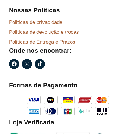
Nossas Políticas
Politicas de privacidade
Politicas de devolução e trocas
Politicas de Entrega e Prazos
Onde nos encontrar:
F
I
T
a
n
i
c
s
k
e
t
t
b
a
o
Formas de Pagamento
o
g
k
o
r
k
a
m
Loja Verificada