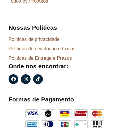
Todos os Produtos
Nossas Políticas
Politicas de privacidade
Politicas de devolução e trocas
Politicas de Entrega e Prazos
Onde nos encontrar:
F
I
T
a
n
i
c
s
k
e
t
t
b
a
o
Formas de Pagamento
o
g
k
o
r
k
a
m