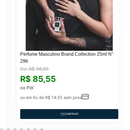
Perfume Masculino Brand Collection 25ml N°
296
De:
R$
96,99
N°
R$
85,55
no PIX
ou em 6x de
R$
14,55
sem juros
COMPRAR