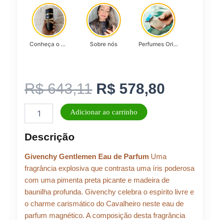
Conheça o Asad, da Lattafa…
Sobre nós
Perfumes Originais
O
O
R$
643,11
R$
578,80
Perfume
preço
preço
Adicionar ao carrinho
Masculino
Givenchy
original
atual
Descrição
Gentleman
Eau
era:
é:
Givenchy Gentlemen Eau de Parfum
Uma
de
Parfum
fragrância explosiva que contrasta uma íris poderosa
100ml
com uma pimenta preta picante e madeira de
R$ 643,11.
R$ 578,
quantidade
baunilha profunda. Givenchy celebra o espírito livre e
o charme carismático do Cavalheiro neste eau de
parfum magnético. A composição desta fragrância