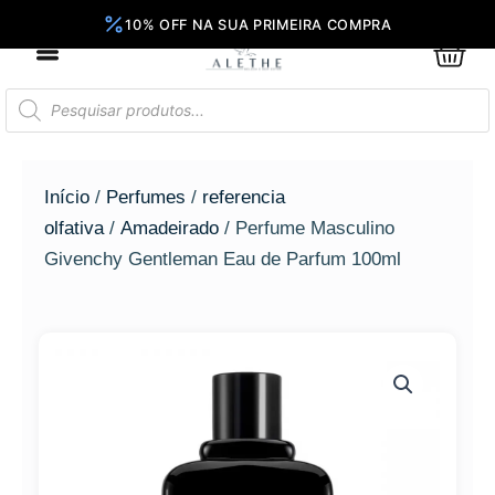
Ir
para
0
Car
o
conteúdo
Pesquisar
produtos
Início
/
Perfumes
/
referencia
olfativa
/
Amadeirado
/ Perfume Masculino
Givenchy Gentleman Eau de Parfum 100ml