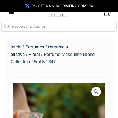
Ir
para
0
Car
o
conteúdo
Pesquisar
produtos
Início
/
Perfumes
/
referencia
olfativa
/
Floral
/ Perfume Masculino Brand
Collection 25ml N° 347