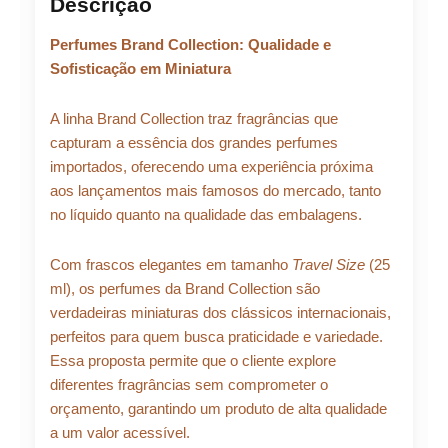
original
atual
Descrição
Collection
25ml
era:
é:
Perfumes Brand Collection: Qualidade e
N°
347
Sofisticação em Miniatura
quantidade
R$ 96,99.
R$ 87,29.
A linha Brand Collection traz fragrâncias que
capturam a essência dos grandes perfumes
importados, oferecendo uma experiência próxima
aos lançamentos mais famosos do mercado, tanto
no líquido quanto na qualidade das embalagens.
Com frascos elegantes em tamanho
Travel Size
(25
ml), os perfumes da Brand Collection são
verdadeiras miniaturas dos clássicos internacionais,
perfeitos para quem busca praticidade e variedade.
Essa proposta permite que o cliente explore
diferentes fragrâncias sem comprometer o
orçamento, garantindo um produto de alta qualidade
a um valor acessível.