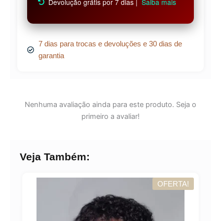
Devolução grátis por 7 dias |
Saiba mais
7 dias para trocas e devoluções e 30 dias de
garantia
Nenhuma avaliação ainda para este produto. Seja o
primeiro a avaliar!
Veja Também:
OFERTA!
A!