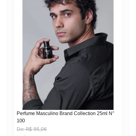
Perfume Masculino Brand Collection 25ml N°
100
De:
R$
95,06
N°