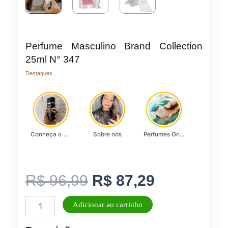
Perfume Masculino Brand Collection
25ml N° 347
Destaques
Conheça o Asad, da Lattafa…
Sobre nós
Perfumes Originais
O
O
R$
96,99
R$
87,29
Perfume
preço
preço
Adicionar ao carrinho
Masculino
Brand