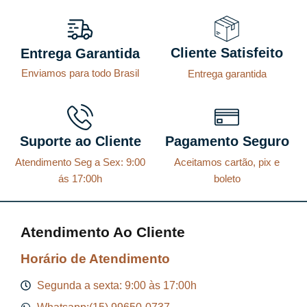
o
a
r
t
Cliente Satisfeito
Entrega Garantida
i
u
Enviamos para todo Brasil
Entrega garantida
g
a
i
l
n
é
a
:
Suporte ao Cliente
Pagamento Seguro
l
R
Atendimento Seg a Sex: 9:00
Aceitamos cartão, pix e
e
$
ás 17:00h
boleto
r
a
8
Atendimento Ao Cliente
:
7
R
,
Horário de Atendimento
$
2
Segunda a sexta: 9:00 às 17:00h
9