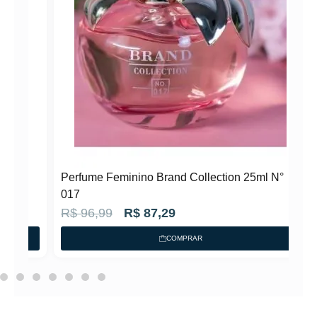
°
Perfume Feminino Brand Collection 25ml N°
017
O
O
R$
96,99
R$
87,29
p
p
COMPRAR
r
r
e
e
ç
ç
o
o