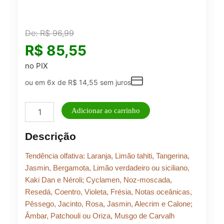
De:
R$
96,99
R$
85,55
no PIX
ou em 6x de
R$
14,55
sem juros
Perfume
Adicionar ao carrinho
Masculino
Brand
Descrição
Collection
25ml
Tendência olfativa: Laranja, Limão tahiti, Tangerina,
N°
155
Jasmin, Bergamota, Limão verdadeiro ou siciliano,
quantidade
Kaki Dan e Néroli; Cyclamen, Noz-moscada,
Resedá, Coentro, Violeta, Frésia, Notas oceânicas,
Pêssego, Jacinto, Rosa, Jasmin, Alecrim e Calone;
Âmbar, Patchouli ou Oriza, Musgo de Carvalh