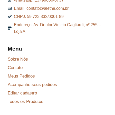
Whatsapp:(15) 99650-0737
9
.
Email: contato@alethe.com.br
6
CNPJ: 59.723.832/0001-89
,
Endereço: Av. Doutor Vinicio Gagliardi, nº 255 –
9
Loja A
9
.
Menu
Sobre Nós
Contato
Meus Pedidos
Acompanhe seus pedidos
Editar cadastro
Todos os Produtos