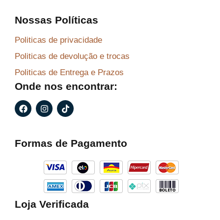
Nossas Políticas
Politicas de privacidade
Politicas de devolução e trocas
Politicas de Entrega e Prazos
Onde nos encontrar:
F
I
T
a
n
i
c
s
k
e
t
t
b
a
o
Formas de Pagamento
o
g
k
o
r
k
a
m
Loja Verificada