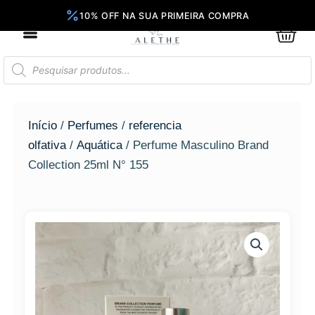
Ir
para
0
Car
o
conteúdo
Pesquisar
produtos
Início
/
Perfumes
/
referencia
olfativa
/
Aquática
/ Perfume Masculino Brand
Collection 25ml N° 155