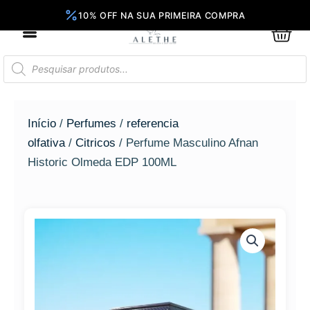
Ir
para
0
Car
o
conteúdo
Pesquisar
produtos
Início
/
Perfumes
/
referencia
olfativa
/
Citricos
/ Perfume Masculino Afnan
Historic Olmeda EDP 100ML