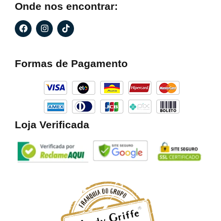
Onde nos encontrar:
F
I
T
a
n
i
c
s
k
e
t
t
b
a
o
Formas de Pagamento
o
g
k
o
r
k
a
m
Loja Verificada