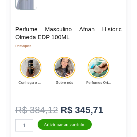
Perfume Masculino Afnan Historic
Olmeda EDP 100ML
Destaques
Conheça o Asad, da Lattafa…
Sobre nós
Perfumes Originais
O
O
R$
384,12
R$
345,71
Perfume
preço
preço
Adicionar ao carrinho
Masculino
Afnan