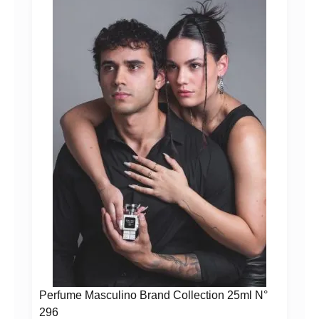
A!
Perfume Masculino Brand Collection 25ml N°
296