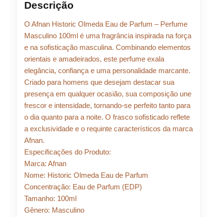
original
atual
Descrição
Historic
Olmeda
era:
é:
O Afnan Historic Olmeda Eau de Parfum – Perfume
EDP
100ML
Masculino 100ml é uma fragrância inspirada na força
quantidade
e na sofisticação masculina. Combinando elementos
R$ 384,12.
R$ 345,
orientais e amadeirados, este perfume exala
elegância, confiança e uma personalidade marcante.
Criado para homens que desejam destacar sua
presença em qualquer ocasião, sua composição une
frescor e intensidade, tornando-se perfeito tanto para
o dia quanto para a noite. O frasco sofisticado reflete
a exclusividade e o requinte característicos da marca
Afnan.
Especificações do Produto:
Marca: Afnan
Nome: Historic Olmeda Eau de Parfum
Concentração: Eau de Parfum (EDP)
Tamanho: 100ml
Gênero: Masculino