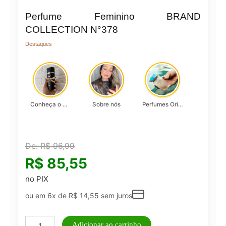
Perfume Feminino BRAND
COLLECTION N°378
Destaques
Conheça o Asad, da Lattafa…
Sobre nós
Perfumes Originais
De:
R$
96,99
R$
85,55
no PIX
ou em 6x de
R$
14,55
sem juros
Perfume
Adicionar ao carrinho