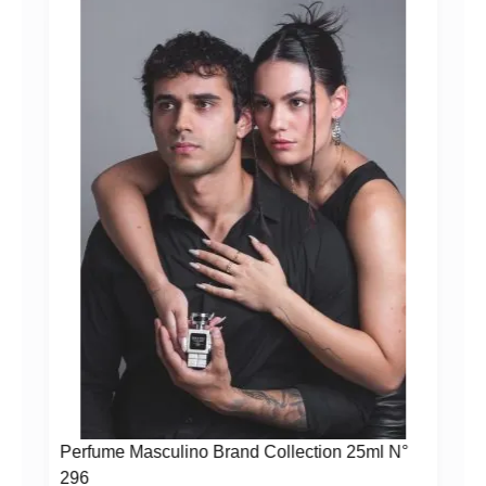
A!
Perfume Masculino Brand Collection 25ml N°
296