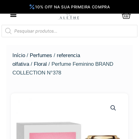
Ir
para
0
Car
o
conteúdo
Pesquisar
produtos
Início
/
Perfumes
/
referencia
olfativa
/
Floral
/ Perfume Feminino BRAND
COLLECTION N°378