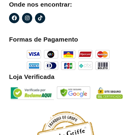
Onde nos encontrar:
F
I
T
a
n
i
c
s
k
e
t
t
b
a
o
Formas de Pagamento
o
g
k
o
r
k
a
m
Loja Verificada