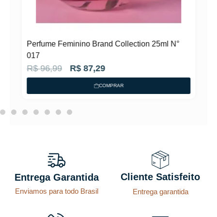
N°
Perfume Feminino Brand Collection 25ml N°
017
O
O
R$
96,99
R$
87,29
p
p
COMPRAR
r
r
e
e
ç
ç
o
o
o
a
r
t
Cliente Satisfeito
Entrega Garantida
i
u
Enviamos para todo Brasil
Entrega garantida
g
a
i
l