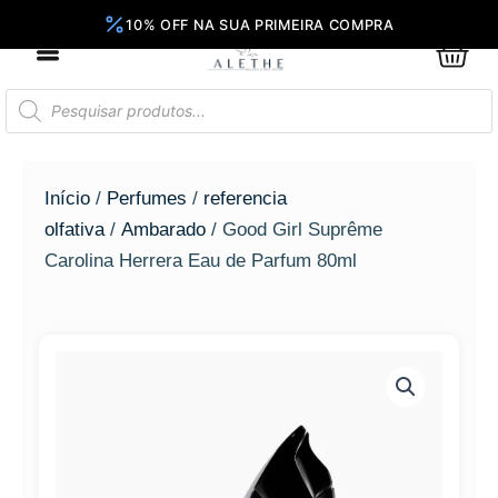
Ir
para
0
Car
o
conteúdo
Pesquisar
produtos
Início
/
Perfumes
/
referencia
olfativa
/
Ambarado
/ Good Girl Suprême
Carolina Herrera Eau de Parfum 80ml