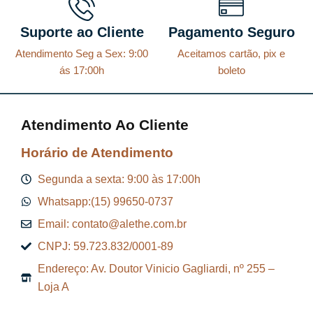
n
é
a
:
Suporte ao Cliente
Pagamento Seguro
l
R
Atendimento Seg a Sex: 9:00
Aceitamos cartão, pix e
e
$
ás 17:00h
boleto
r
a
8
Atendimento Ao Cliente
:
7
R
,
Horário de Atendimento
$
2
Segunda a sexta: 9:00 às 17:00h
9
Whatsapp:(15) 99650-0737
9
.
Email: contato@alethe.com.br
6
CNPJ: 59.723.832/0001-89
,
Endereço: Av. Doutor Vinicio Gagliardi, nº 255 –
9
Loja A
9
.