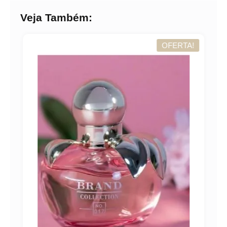
Veja Também:
A!
OFERTA!