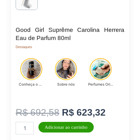
Good Girl Suprême Carolina Herrera
Eau de Parfum 80ml
Destaques
Conheça o Asad, da Lattafa…
Sobre nós
Perfumes Originais
O
O
R$
692,58
R$
623,32
Good
preço
preço
Adicionar ao carrinho
Girl
Suprême