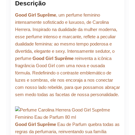
original
atual
Descrição
Carolina
Herrera
era:
é:
Good Girl Suprême
, um perfume feminino
Eau
de
intensamente sofisticado e luxuoso, de Carolina
Parfum
Herrera. Inspirado na dualidade da mulher moderna,
R$ 692,58.
R$ 623,
80ml
esse perfume intenso e marcante, reflete a peculiar
quantidade
dualidade feminina: ao mesmo tempo poderosa e
divertida, elegante e sexy. Intensamente sedutor, o
perfume
Good Girl Suprême
reinventa a icônica
fragrância Good Girl com uma nova e ousada
fórmula. Redefinindo o contraste emblemático de
luzes e sombras, ele nos encoraja a nos conectar
com nosso lado rebelde, para que possamos abraçar
sem medo todas as facetas de nossa personalidade.
Good Girl Suprême
Eau de Parfum quebra todas as
regras da perfumaria, reinventando sua família