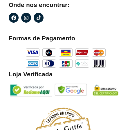
Onde nos encontrar:
F
I
T
a
n
i
c
s
k
e
t
t
b
a
o
Formas de Pagamento
o
g
k
o
r
k
a
m
Loja Verificada