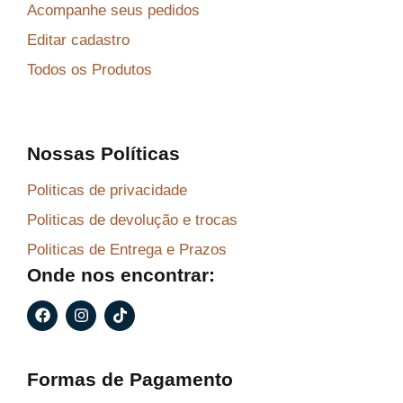
Acompanhe seus pedidos
Editar cadastro
Todos os Produtos
Nossas Políticas
Politicas de privacidade
Politicas de devolução e trocas
Politicas de Entrega e Prazos
Onde nos encontrar:
F
I
T
a
n
i
c
s
k
e
t
t
b
a
o
Formas de Pagamento
o
g
k
o
r