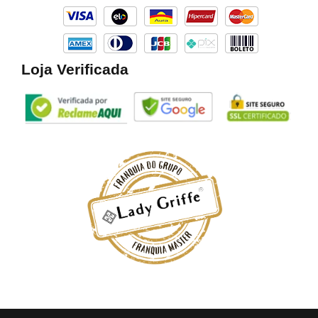
k
a
m
Loja Verificada