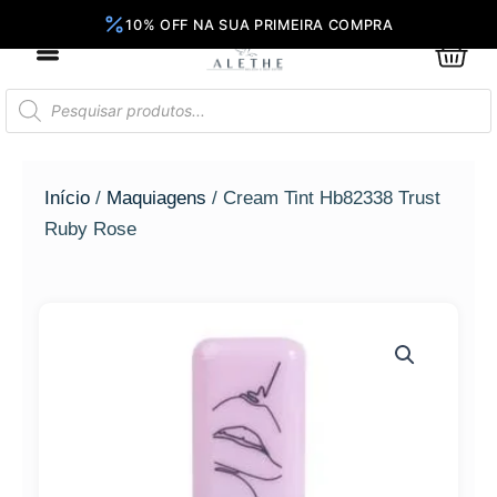
Ir
para
0
Car
o
conteúdo
Pesquisar
produtos
Início
/
Maquiagens
/ Cream Tint Hb82338 Trust
Ruby Rose