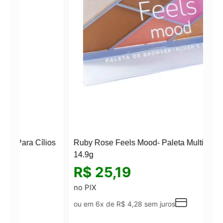
ílios
Ruby Rose Feels Mood- Paleta Multifuncional
14.9g
R$
25,19
no PIX
ou em 6x de
R$
4,28
sem juros