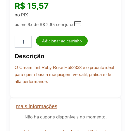
R$
15,57
no PIX
ou em 6x de
R$
2,65
sem juros
Cream
Adicionar ao carrinho
Tint
Hb82338
Descrição
Trust
Ruby
O Cream Tint Ruby Rose Hb82338 é o produto ideal
Rose
quantidade
para quem busca maquiagem versátil, prática e de
alta performance.
mais informações
Não há cupons disponíveis no momento.