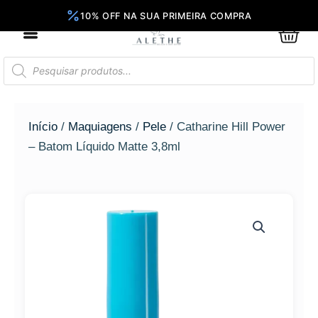
Ir
para
0
Car
o
conteúdo
Pesquisar
produtos
Início
/
Maquiagens
/
Pele
/ Catharine Hill Power
– Batom Líquido Matte 3,8ml