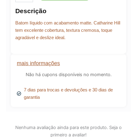
Power
Descrição
-
Batom
Batom líquido com acabamento matte. Catharine Hill
Líquido
Matte
tem excelente cobertura, textura cremosa, toque
3,8ml
agradável e deslize ideal.
quantidade
mais informações
Não há cupons disponíveis no momento.
7 dias para trocas e devoluções e 30 dias de
garantia
Nenhuma avaliação ainda para este produto. Seja o
primeiro a avaliar!