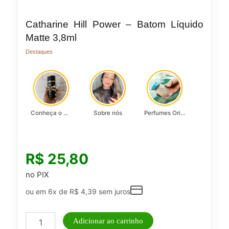
Catharine Hill Power – Batom Líquido
Matte 3,8ml
Destaques
Conheça o Asad, da Lattafa…
Sobre nós
Perfumes Originais
R$
25,80
no PIX
ou em 6x de
R$
4,39
sem juros
Catharine
Adicionar ao carrinho
Hill