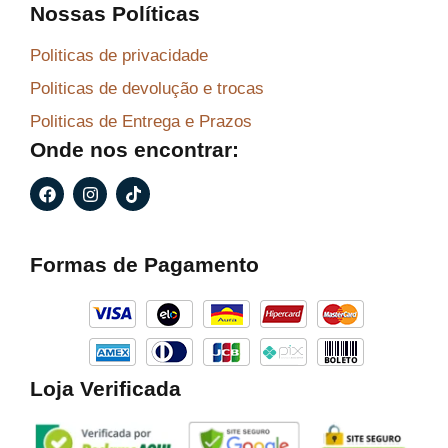
Nossas Políticas
Politicas de privacidade
Politicas de devolução e trocas
Politicas de Entrega e Prazos
Onde nos encontrar:
F
I
T
a
n
i
c
s
k
e
t
t
b
a
o
Formas de Pagamento
o
g
k
o
r
k
a
m
Loja Verificada