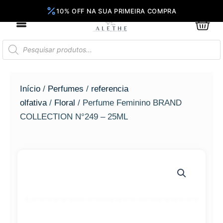
Ir
para
0
Car
o
conteúdo
Pesquisar
produtos
Início
/
Perfumes
/
referencia
olfativa
/
Floral
/ Perfume Feminino BRAND
COLLECTION N°249 – 25ML