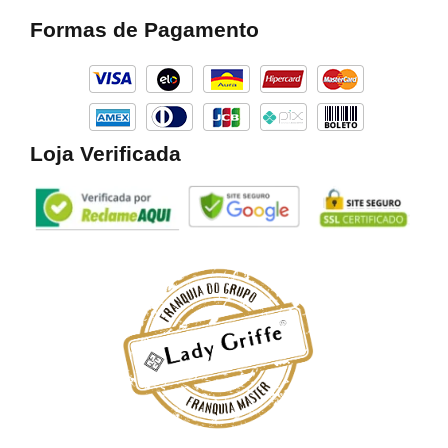
b
a
o
Formas de Pagamento
o
g
k
o
r
k
a
m
Loja Verificada