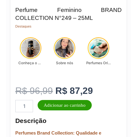
Perfume Feminino BRAND
COLLECTION N°249 – 25ML
Destaques
Conheça o Asad, da Lattafa…
Sobre nós
Perfumes Originais
O
O
R$
96,99
R$
87,29
Perfume
preço
preço
Adicionar ao carrinho
Feminino
BRAND
original
atual
Descrição
COLLECTION
N°249
era:
é:
Perfumes Brand Collection: Qualidade e
-