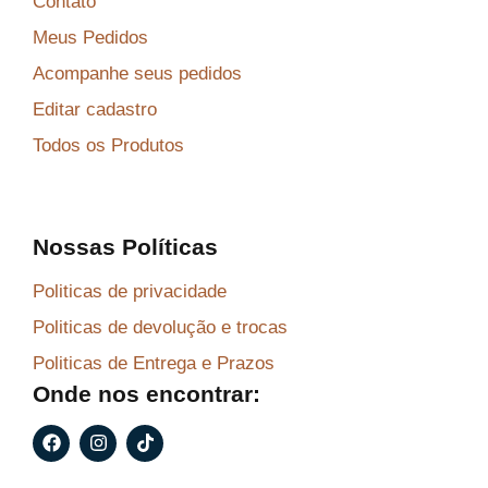
Contato
Meus Pedidos
Acompanhe seus pedidos
Editar cadastro
Todos os Produtos
Nossas Políticas
Politicas de privacidade
Politicas de devolução e trocas
Politicas de Entrega e Prazos
Onde nos encontrar:
F
I
T
a
n
i
c
s
k
e
t
t