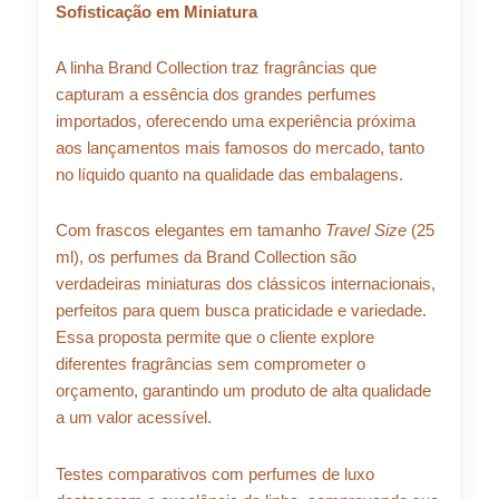
25ML
Sofisticação em Miniatura
quantidade
R$ 96,99.
R$ 87,29.
A linha Brand Collection traz fragrâncias que
capturam a essência dos grandes perfumes
importados, oferecendo uma experiência próxima
aos lançamentos mais famosos do mercado, tanto
no líquido quanto na qualidade das embalagens.
Com frascos elegantes em tamanho
Travel Size
(25
ml), os perfumes da Brand Collection são
verdadeiras miniaturas dos clássicos internacionais,
perfeitos para quem busca praticidade e variedade.
Essa proposta permite que o cliente explore
diferentes fragrâncias sem comprometer o
orçamento, garantindo um produto de alta qualidade
a um valor acessível.
Testes comparativos com perfumes de luxo