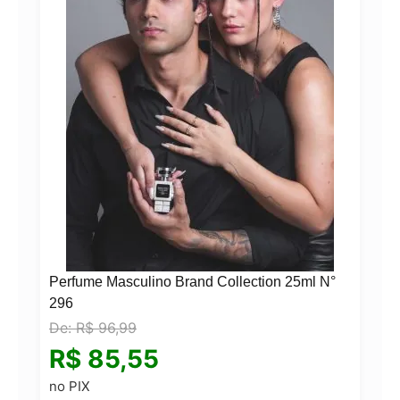
Perfume Masculino Brand Collection 25ml N°
296
De:
R$
96,99
N°
R$
85,55
no PIX