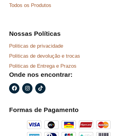
Todos os Produtos
Nossas Políticas
Politicas de privacidade
Politicas de devolução e trocas
Politicas de Entrega e Prazos
Onde nos encontrar:
F
I
T
a
n
i
c
s
k
e
t
t
b
a
o
Formas de Pagamento
o
g
k
o
r
k
a
m