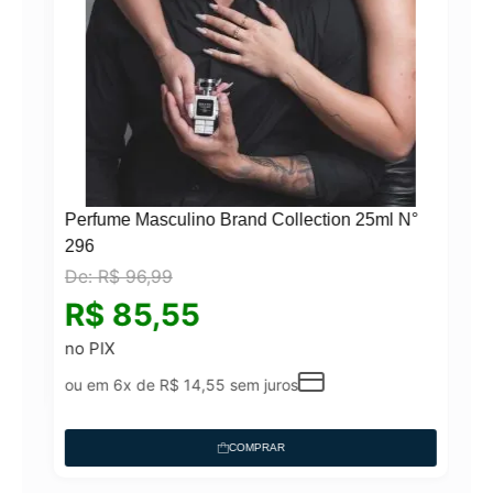
Perfume Masculino Brand Collection 25ml N°
296
De:
R$
96,99
N°
R$
85,55
no PIX
ou em 6x de
R$
14,55
sem juros
COMPRAR