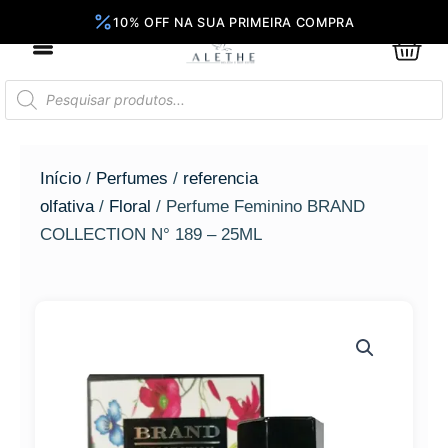
Ir
para
0
Car
o
conteúdo
Pesquisar
produtos
Início
/
Perfumes
/
referencia
olfativa
/
Floral
/ Perfume Feminino BRAND
COLLECTION N° 189 – 25ML