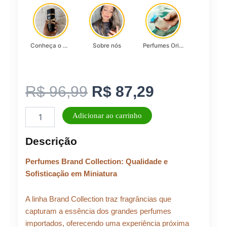
Conheça o Asad, da Lattafa…
Sobre nós
Perfumes Originais
O
O
R$
96,99
R$
87,29
Perfume
preço
preço
Adicionar ao carrinho
Feminino
BRAND
original
atual
Descrição
COLLECTION
N°
era:
é:
Perfumes Brand Collection: Qualidade e
189
-
Sofisticação em Miniatura
25ML
R$ 96,99.
R$ 87,29.
quantidade
A linha Brand Collection traz fragrâncias que
capturam a essência dos grandes perfumes
importados, oferecendo uma experiência próxima