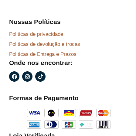
Nossas Políticas
Politicas de privacidade
Politicas de devolução e trocas
Politicas de Entrega e Prazos
Onde nos encontrar:
F
I
T
a
n
i
c
s
k
e
t
t
b
a
o
Formas de Pagamento
o
g
k
o
r
k
a
m
Loja Verificada