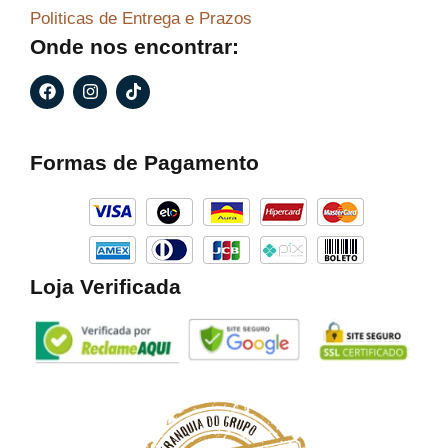
Politicas de Entrega e Prazos
Onde nos encontrar:
F
I
T
a
n
i
c
s
k
e
t
t
b
a
o
Formas de Pagamento
o
g
k
o
r
k
a
m
Loja Verificada