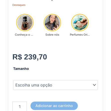
Destaques
Conheça o Asad, da Lattafa…
Sobre nós
Perfumes Originais
R$
239,70
Vestido
Tamanho
Viana
Lady
Griffe
Xadrez
quantidade
Adicionar ao carrinho