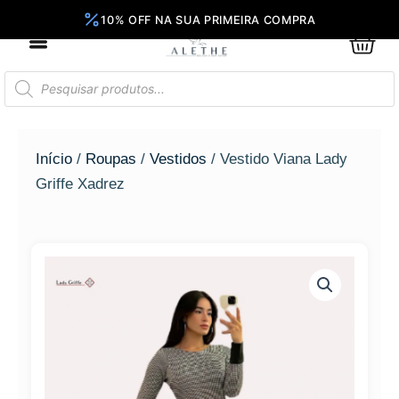
Ir
para
0
Car
o
conteúdo
Pesquisar
produtos
Início
/
Roupas
/
Vestidos
/ Vestido Viana Lady
Griffe Xadrez