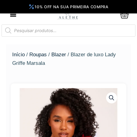
Ir
para
0
Car
o
conteúdo
Pesquisar
produtos
Início
/
Roupas
/
Blazer
/ Blazer de luxo Lady
Griffe Marsala