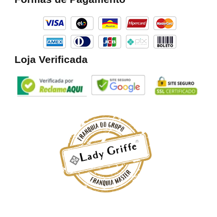
o
g
k
o
r
k
a
m
Loja Verificada