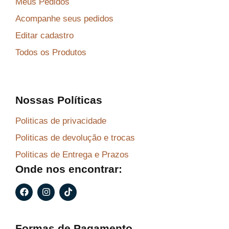
Meus Pedidos
Acompanhe seus pedidos
Editar cadastro
Todos os Produtos
Nossas Políticas
Politicas de privacidade
Politicas de devolução e trocas
Politicas de Entrega e Prazos
Onde nos encontrar:
F
I
T
a
n
i
c
s
k
e
t
t
b
a
o
Formas de Pagamento