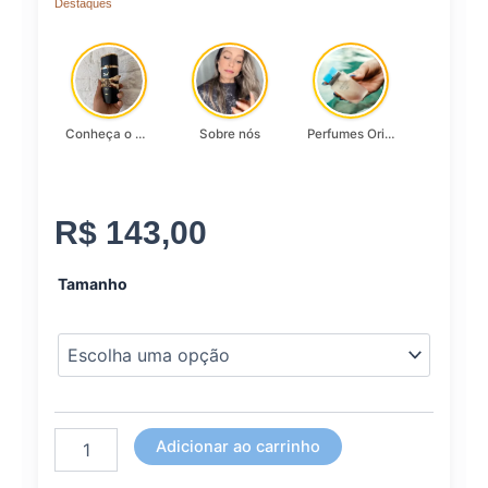
Destaques
Conheça o Asad, da Lattafa…
Sobre nós
Perfumes Originais
R$
143,00
Blazer
Tamanho
de
luxo
Lady
Griffe
Marsala
quantidade
Adicionar ao carrinho