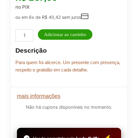
no PIX
ou em 6x de
R$
40,42
sem juros
Box
Adicionar ao carrinho
Ele
Inspira
Descrição
-
Força
Para quem foi alicerce. Um presente com presença,
quantidade
respeito e gratidão em cada detalhe.
mais informações
Não há cupons disponíveis no momento.