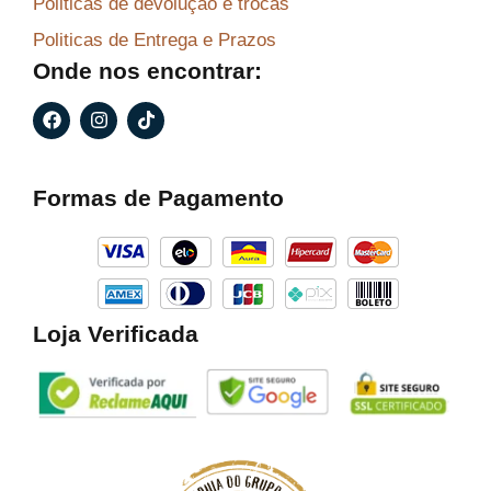
Politicas de devolução e trocas
Politicas de Entrega e Prazos
Onde nos encontrar:
F
I
T
a
n
i
c
s
k
e
t
t
b
a
o
Formas de Pagamento
o
g
k
o
r
k
a
m
Loja Verificada