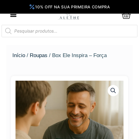
Ir
para
0
Car
o
conteúdo
Pesquisar
produtos
Início
/
Roupas
/ Box Ele Inspira – Força