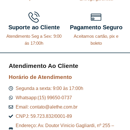
g
a
i
l
n
é
a
:
Suporte ao Cliente
Pagamento Seguro
l
R
Atendimento Seg a Sex: 9:00
Aceitamos cartão, pix e
e
$
ás 17:00h
boleto
r
a
8
Atendimento Ao Cliente
:
7
R
,
Horário de Atendimento
$
2
Segunda a sexta: 9:00 às 17:00h
9
Whatsapp:(15) 99650-0737
9
.
Email: contato@alethe.com.br
6
CNPJ: 59.723.832/0001-89
,
Endereço: Av. Doutor Vinicio Gagliardi, nº 255 –
9