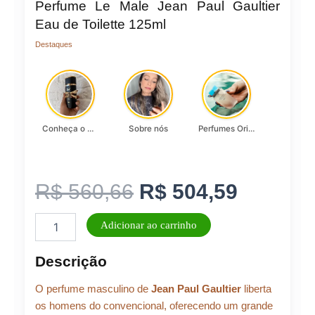
Perfume Le Male Jean Paul Gaultier
Eau de Toilette 125ml
Destaques
Conheça o Asad, da Lattafa…
Sobre nós
Perfumes Originais
O
O
R$
560,66
R$
504,59
Perfume
preço
preço
Adicionar ao carrinho
Le
Male
original
atual
Descrição
Jean
Paul
era:
é:
O perfume masculino de
Jean Paul Gaultier
liberta
Gaultier
Eau
os homens do convencional, oferecendo um grande