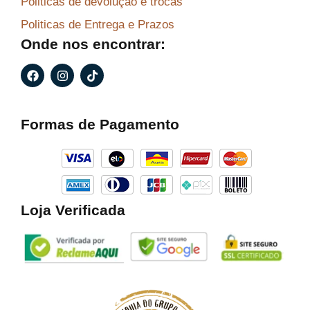
Politicas de devolução e trocas
Politicas de Entrega e Prazos
Onde nos encontrar:
F
I
T
a
n
i
c
s
k
e
t
t
b
a
o
Formas de Pagamento
o
g
k
o
r
k
a
m
Loja Verificada