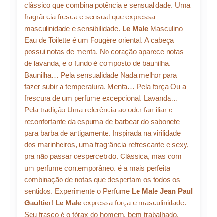
de
clássico que combina potência e sensualidade. Uma
R$ 560,66.
R$ 504,
Toilette
fragrância fresca e sensual que expressa
125ml
masculinidade e sensibilidade.
Le Male
Masculino
quantidade
Eau de Toilette é um Fougère oriental. A cabeça
possui notas de menta. No coração aparece notas
de lavanda, e o fundo é composto de baunilha.
Baunilha… Pela sensualidade Nada melhor para
fazer subir a temperatura. Menta… Pela força Ou a
frescura de um perfume excepcional. Lavanda…
Pela tradição Uma referência ao odor familiar e
reconfortante da espuma de barbear do sabonete
para barba de antigamente. Inspirada na virilidade
dos marinheiros, uma fragrância refrescante e sexy,
pra não passar despercebido. Clássica, mas com
um perfume contemporâneo, é a mais perfeita
combinação de notas que despertam os todos os
sentidos. Experimente o Perfume
Le Male Jean Paul
Gaultier
!
Le Male
expressa força e masculinidade.
Seu frasco é o tórax do homem, bem trabalhado,