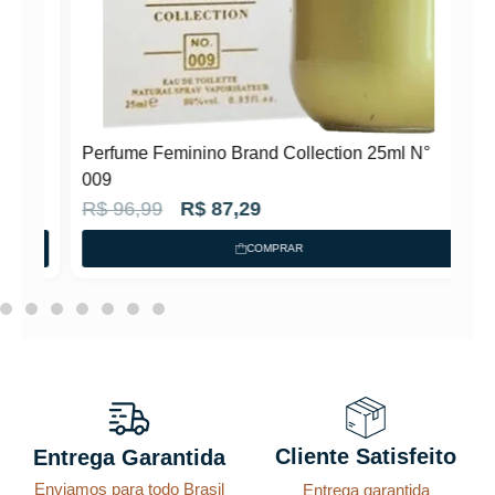
N°
Perfume Feminino Brand Collection 25ml N°
009
O
O
R$
96,99
R$
87,29
p
p
COMPRAR
r
r
e
e
ç
ç
o
o
o
a
r
t
Cliente Satisfeito
Entrega Garantida
i
u
Enviamos para todo Brasil
Entrega garantida