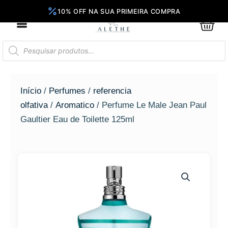
Ir
para
0
Car
o
conteúdo
Pesquisar
produtos
Início
/
Perfumes
/
referencia
olfativa
/
Aromatico
/ Perfume Le Male Jean Paul
Gaultier Eau de Toilette 125ml