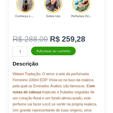
Conheça o Asad, da Lattafa…
Sobre nós
Perfumes Originais
O
O
R$
288,09
R$
259,28
Perfume
preço
preço
Adicionar ao carrinho
Feminino
Watani
original
atual
Descrição
EDP
100
era:
é:
Watani Tradução: O amor a arte da perfumaria
ML
quantidade
Feminino 100ml EDP Vista-se no luxo da realeza
pela qual os Emirados Árabes são famosos.
Com
R$ 288,09.
R$ 259,
notas de cabeça
tropicais e frutadas seguidas de
um coração floral e um fundo almiscarado, este
perfume vai fazer você se sentir na própria realeza.
Um grande representante de suas origens, uma