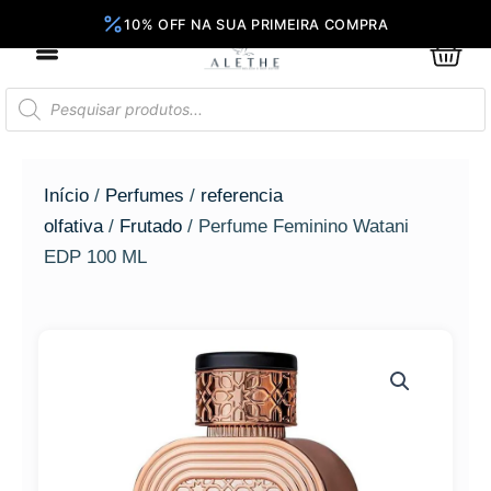
Ir
para
0
Car
o
conteúdo
Pesquisar
produtos
Início
/
Perfumes
/
referencia
olfativa
/
Frutado
/ Perfume Feminino Watani
EDP 100 ML