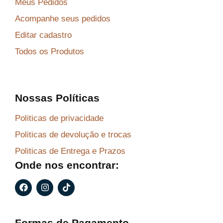
Meus Pedidos
Acompanhe seus pedidos
Editar cadastro
Todos os Produtos
Nossas Políticas
Politicas de privacidade
Politicas de devolução e trocas
Politicas de Entrega e Prazos
Onde nos encontrar:
F
I
T
a
n
i
c
s
k
e
t
t
b
a
o
Formas de Pagamento