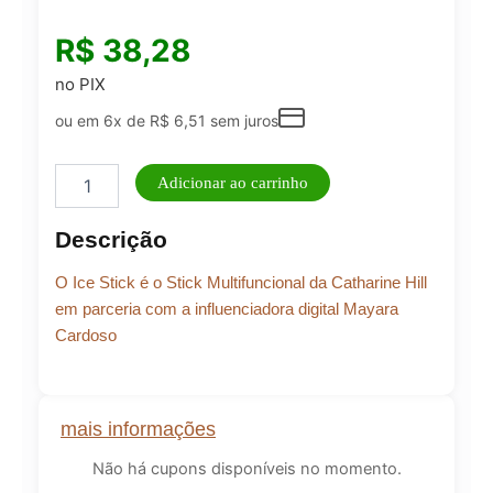
R$
38,28
no PIX
ou em 6x de
R$
6,51
sem juros
Ice
Adicionar ao carrinho
Stick
Multifuncional
Descrição
by
Mayara
O Ice Stick é o Stick Multifuncional da Catharine Hill
Cardoso
-
em parceria com a influenciadora digital Mayara
Catharine
Cardoso
Hill
quantidade
mais informações
Não há cupons disponíveis no momento.