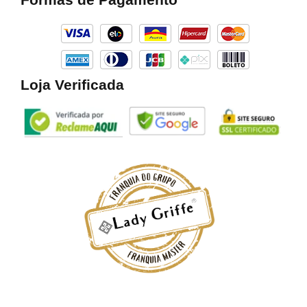
o
g
k
o
r
k
a
m
Loja Verificada