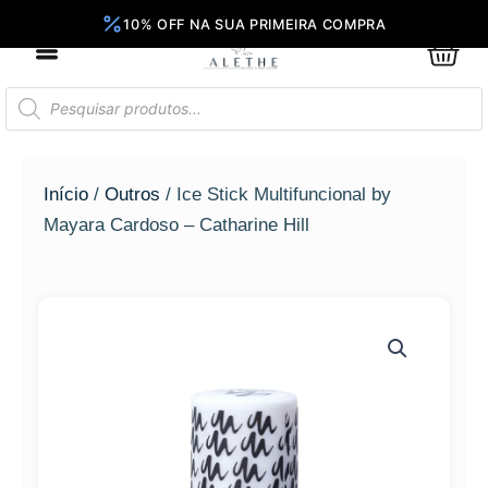
Ir
para
0
Car
o
conteúdo
Pesquisar
produtos
Início
/
Outros
/ Ice Stick Multifuncional by
Mayara Cardoso – Catharine Hill