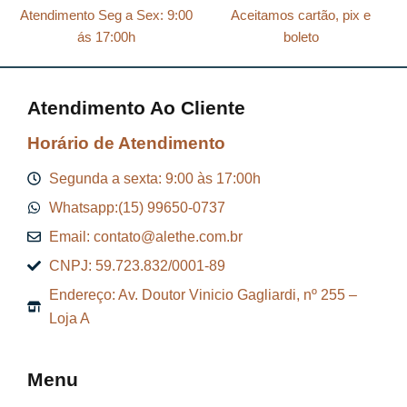
l
R
Atendimento Seg a Sex: 9:00
Aceitamos cartão, pix e
e
$
ás 17:00h
boleto
r
a
8
Atendimento Ao Cliente
:
7
R
,
Horário de Atendimento
$
2
Segunda a sexta: 9:00 às 17:00h
9
Whatsapp:(15) 99650-0737
9
.
Email: contato@alethe.com.br
6
CNPJ: 59.723.832/0001-89
,
Endereço: Av. Doutor Vinicio Gagliardi, nº 255 –
9
Loja A
9
.
Menu