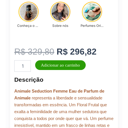
Conheça o Asad, da Lattafa…
Sobre nós
Perfumes Originais
O
O
R$
329,80
R$
296,82
Perfume
preço
preço
Adicionar ao carrinho
Feminino
Animale
original
atual
Descrição
Seduction
Femme
era:
é:
Animale Seduction Femme Eau de Parfum de
Eau
de
Animale
representa a liberdade e sensualidade
Parfum
transformadas em essência. Um Floral Frutal que
R$ 329,80.
R$ 296,
100ml
exalta a feminilidade de uma mulher sedutora que
quantidade
conquista a todos por onde quer que vá. Um perfume
irresistível, mantido em um frasco de linhas retas e