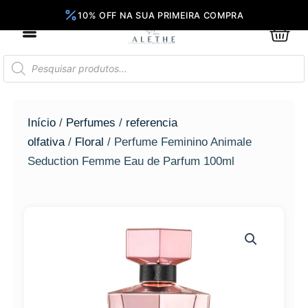
Ir
para
0
Car
o
conteúdo
Pesquisar
produtos
Início
/
Perfumes
/
referencia
olfativa
/
Floral
/ Perfume Feminino Animale
Seduction Femme Eau de Parfum 100ml