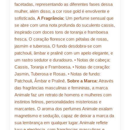
facetadas, representando as diferentes fases dessa
mulher, além disso, a cor rose gold é envolvente e
sofisticada.
A Fragrância:
Um perfume sensual que
se abre com uma nota profunda do suculento cassis,
inspirado com doces tons de toranja e framboesa
fresca. O coração floresce com pétalas de rosas,
jasmim e tuberosa. O fundo desdobra-se com
patchouli, âmbar e pralinê com um apelo elegante, e
um rastro sedutor e duradouro. • Notas de cabeça:
Cassis, Toranja e Framboesa. • Notas de coração:
Jasmin, Tuberosa e Rosas. • Notas de fundo:
Patchouli, Âmbar e Pralinê.
Sobre a Marca:
Através
das fragrâncias masculinas e femininas, a marca
Animale faz um retrato de homens e mulheres com
instintos felinos, personalidades misteriosas e
marcantes. O aroma dos perfumes Animale exalam
magnetismo e sedução, capaz de deixar a marca da
sua lembrança em qualquer lugar. Animale reflete
luxo e elegância, com fragrâncias masculinas e