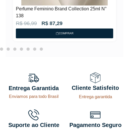
°
Perfume Feminino Brand Collection 25ml N°
138
O
O
R$
96,99
R$
87,29
p
p
COMPRAR
r
r
e
e
ç
ç
o
o
o
a
r
t
Cliente Satisfeito
Entrega Garantida
i
u
Enviamos para todo Brasil
Entrega garantida
g
a
i
l
n
é
a
:
Suporte ao Cliente
Pagamento Seguro