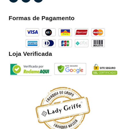
c
s
k
e
t
t
b
a
o
Formas de Pagamento
o
g
k
o
r
k
a
m
Loja Verificada