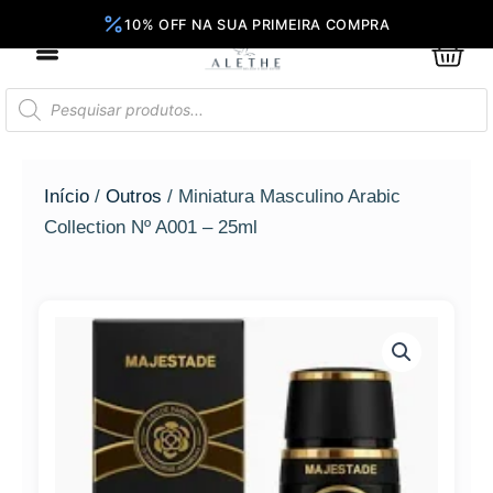
Ir
para
0
Car
o
conteúdo
Pesquisar
produtos
Início
/
Outros
/ Miniatura Masculino Arabic
Collection Nº A001 – 25ml