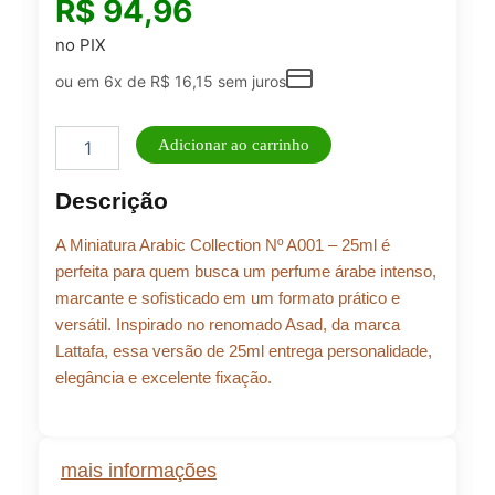
R$
94,96
no PIX
ou em 6x de
R$
16,15
sem juros
Miniatura
Adicionar ao carrinho
Masculino
Arabic
Descrição
Collection
Nº
A Miniatura Arabic Collection Nº A001 – 25ml é
A001
–
perfeita para quem busca um perfume árabe intenso,
25ml
marcante e sofisticado em um formato prático e
quantidade
versátil. Inspirado no renomado Asad, da marca
Lattafa, essa versão de 25ml entrega personalidade,
elegância e excelente fixação.
mais informações