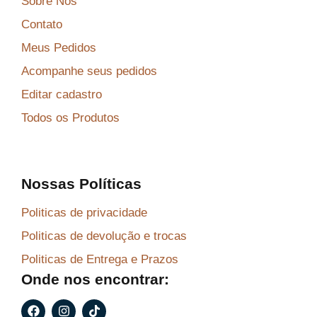
Sobre Nós
Contato
Meus Pedidos
Acompanhe seus pedidos
Editar cadastro
Todos os Produtos
Nossas Políticas
Politicas de privacidade
Politicas de devolução e trocas
Politicas de Entrega e Prazos
Onde nos encontrar:
F
I
T
a
n
i