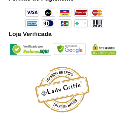
o
r
k
a
m
Loja Verificada