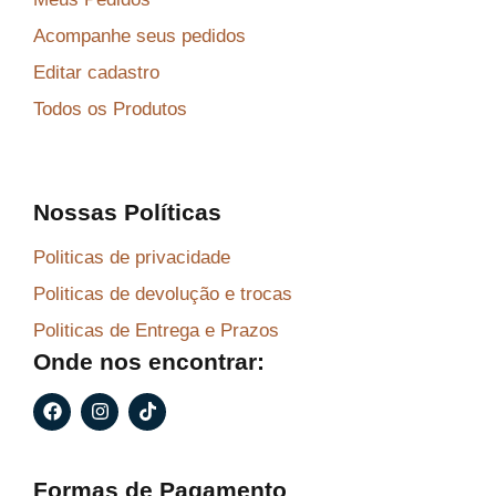
Acompanhe seus pedidos
Editar cadastro
Todos os Produtos
Nossas Políticas
Politicas de privacidade
Politicas de devolução e trocas
Politicas de Entrega e Prazos
Onde nos encontrar:
F
I
T
a
n
i
c
s
k
e
t
t
b
a
o
Formas de Pagamento
o
g
k