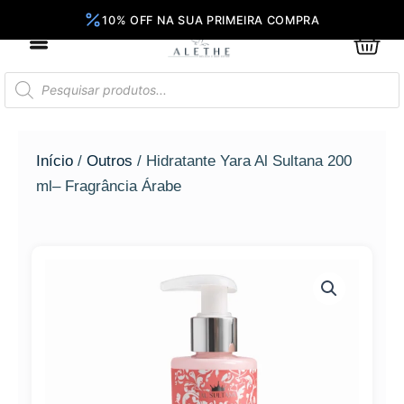
Ir
para
0
Car
o
conteúdo
Pesquisar
produtos
Início
/
Outros
/ Hidratante Yara Al Sultana 200
ml– Fragrância Árabe