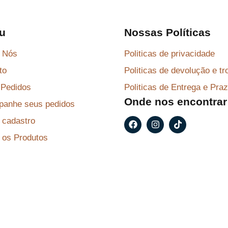
u
Nossas Políticas
 Nós
Politicas de privacidade
to
Politicas de devolução e tr
Pedidos
Politicas de Entrega e Pra
Onde nos encontrar
anhe seus pedidos
F
I
T
r cadastro
a
n
i
c
s
k
 os Produtos
e
t
t
b
a
o
o
g
k
o
r
k
a
m