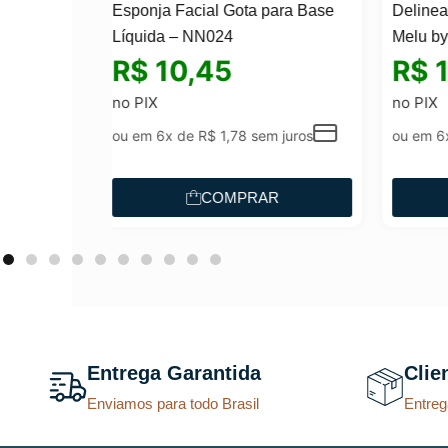
a para Base
Delineador Líquido Preto – 3ml
Melu by Ruby Rose
Bal
R$
18,91
Kiw
no PIX
R$
sem juros
ou em 6x de
R$
3,22
sem juros
RAR
COMPRAR
Entrega Garantida
Clie
Enviamos para todo Brasil
Entreg