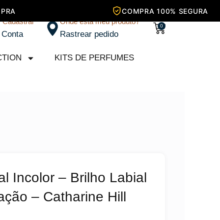
/ Cadastrar
Onde está meu produto?
Carrinho
0
 Conta
Rastrear pedido
CTION
KITS DE PERFUMES
l Incolor – Brilho Labial
ação – Catharine Hill