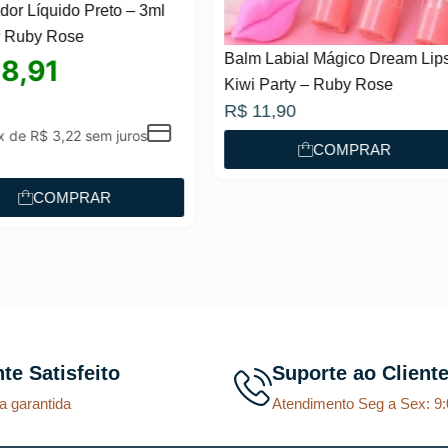
m Labial Mágico Dream Lips
Corretivo Líquido Melu by 
i Party – Ruby Rose
Rose
11,90
R$
19,90
COMPRAR
COMPRAR
nte Satisfeito
Suporte ao Client
a garantida
Atendimento Seg a Sex: 9: