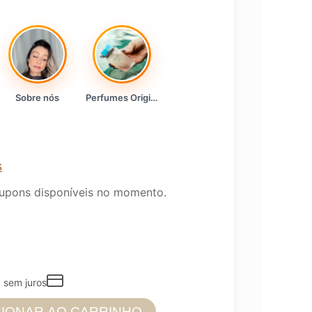
Sobre nós
Perfumes Originais
s
upons disponíveis no momento.
3
sem juros
CIONAR AO CARRINHO