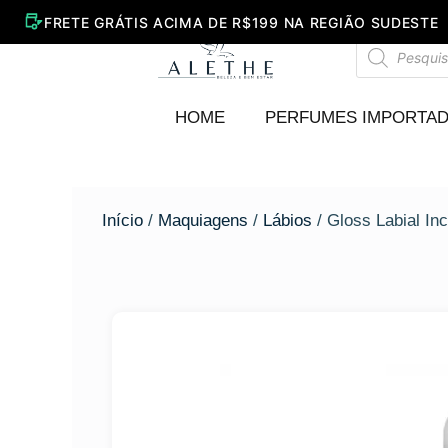
Ir
para
Pesquisar
o
produtos
conteúdo
HOME
PERFUMES IMPORTA
Início
/
Maquiagens
/
Lábios
/ Gloss Labial Inc