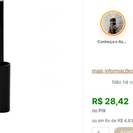
Conheça o Asad, da Lattafa…
mais informaçõe
Não há c
R$
28,42
no PIX
ou em 6x de
R$
4,8
Gloss
ADI