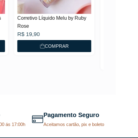
Kit KP20 com 20 Pincéis para
Maquiagem – Macrilan
Ruby
R$
113,97
no PIX
ou em 6x de
R$
19,38
sem juros
COMPRAR
e
Pagamento Seguro
00 ás 17:00h
Aceitamos cartão, pix e boleto