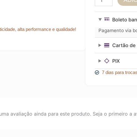
Labial
Incolor
-
Boleto ban
Brilho
Labial
icidade, alta performance e qualidade!
Pagamento via bol
de
Alta
Cartão de 
Fixação
-
Catharine
PIX
Hill
quantidade
7 dias para troca
ma avaliação ainda para este produto. Seja o primeiro a av