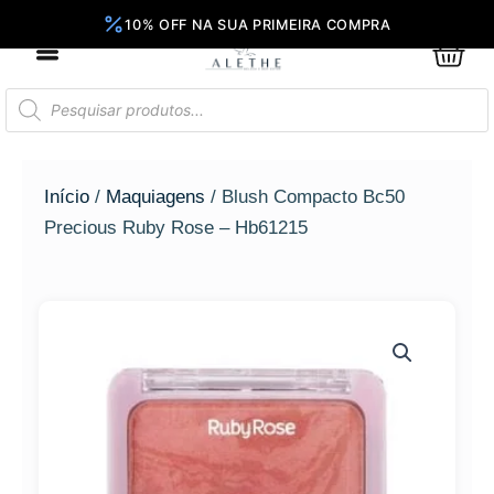
Ir
para
0
Car
o
conteúdo
Pesquisar
produtos
Início
/
Maquiagens
/ Blush Compacto Bc50
Precious Ruby Rose – Hb61215