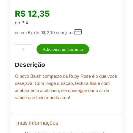
R$
12,35
no PIX
ou em 6x de
R$
2,10
sem juros
Blush
Adicionar ao carrinho
Compacto
Bc50
Descrição
Precious
Ruby
O novo Blush compacto da Ruby Rose é o que você
Rose
-
desejava! Com longa duração, textura fina e com
Hb61215
acabamento acetinado, ele consegue dar o ar de
quantidade
saúde que todo mundo ama!
mais informações