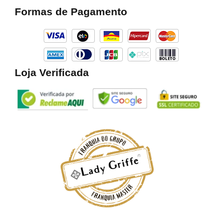
b
a
o
Formas de Pagamento
o
g
k
o
r
k
a
m
Loja Verificada