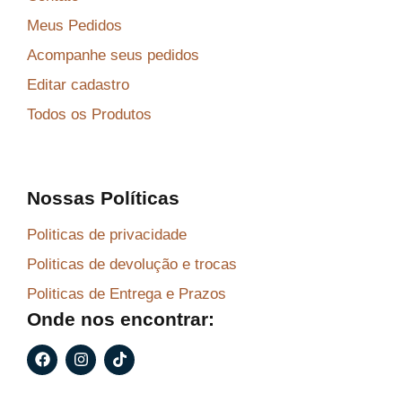
Meus Pedidos
Acompanhe seus pedidos
Editar cadastro
Todos os Produtos
Nossas Políticas
Politicas de privacidade
Politicas de devolução e trocas
Politicas de Entrega e Prazos
Onde nos encontrar:
F
I
T
a
n
i
c
s
k
e
t
t