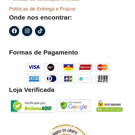
Politicas de Entrega e Prazos
Onde nos encontrar:
F
I
T
a
n
i
c
s
k
e
t
t
b
a
o
Formas de Pagamento
o
g
k
o
r
k
a
m
Loja Verificada