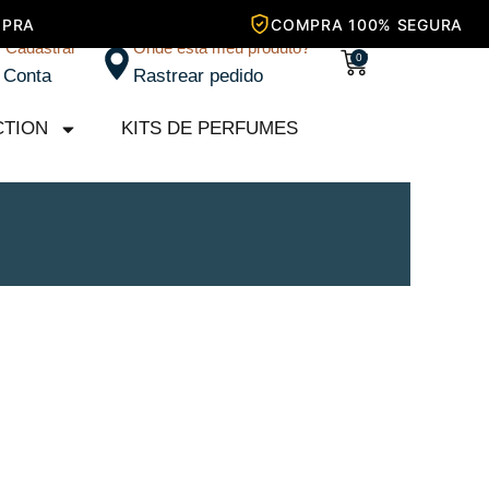
/ Cadastrar
Onde está meu produto?
Carrinho
0
 Conta
Rastrear pedido
CTION
KITS DE PERFUMES