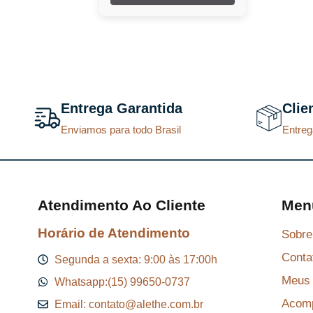
Brand Collection
Brand/ Dream/
King Colletion
Britney Spears
Bruna Tavares
Calvin Klein
Carolina Herrera
Catharine Hill
Entrega Garantida
Clie
Chanel
Enviamos para todo Brasil
Chloé
Entreg
Delina
Dior
Dolce & Gabbana
Dream Brand
Collection
Atendimento Ao Cliente
Men
Feels Mood
Ferrari
Horário de Atendimento
Sobre
Gabriela Sabatini
Giorgio Armani
Conta
Segunda a sexta: 9:00 às 17:00h
Givenchy
Meus 
Whatsapp:(15) 99650-0737
Gres
Jacques Bogart
Acomp
Email: contato@alethe.com.br
Jean Paul