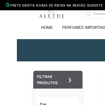
Ir
para
Pesquisar
o
produtos
conteúdo
HOME
PERFUMES IMPORTA
FILTRAR
❯
PRODUTOS
Cor
–