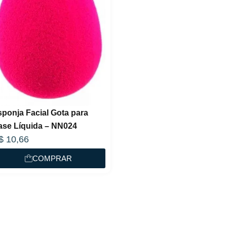
sponja Facial Gota para
ase Líquida – NN024
$
10,66
COMPRAR