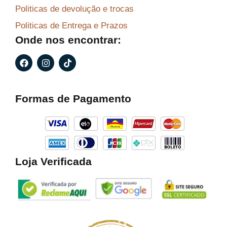
Politicas de devolução e trocas
Politicas de Entrega e Prazos
Onde nos encontrar:
F
I
T
a
n
i
c
s
k
e
t
t
b
a
o
Formas de Pagamento
o
g
k
o
r
k
a
m
Loja Verificada