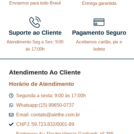
,
Enviamos para todo Brasil
Entrega garantida
u
i
u
i
3
8
a
g
a
g
3
1
l
i
l
i
.
.
Suporte ao Cliente
Pagamento Seguro
é
n
é
n
:
a
:
a
Atendimento Seg a Sex: 9:00
Aceitamos cartão, pix e
ás 17:00h
boleto
R
l
R
l
$
e
$
e
r
r
Atendimento Ao Cliente
6
a
5
a
Horário de Atendimento
6
:
8
:
7
R
8
R
Segunda a sexta: 9:00 às 17:00h
,
$
,
$
Whatsapp:(15) 99650-0737
8
4
Email: contato@alethe.com.br
5
7
0
6
CNPJ: 59.723.832/0001-89
.
4
.
5
Endereço: Av. Doutor Vinicio Gagliardi, nº 255 –