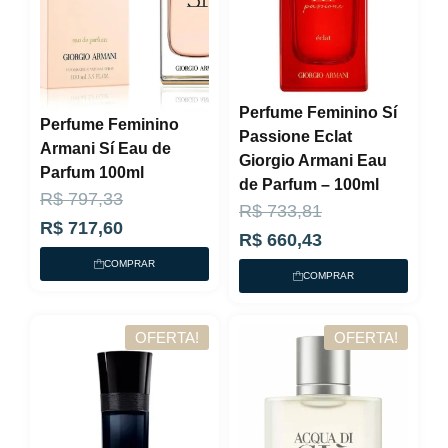
Perfume Feminino Sí
Perfume Feminino
Passione Eclat
Armani Sí Eau de
Giorgio Armani Eau
Parfum 100ml
de Parfum – 100ml
O
O
R$
797,33
O
O
R$
733,81
p
p
R$
717,60
p
p
R$
660,43
r
r
COMPRAR
r
r
COMPRAR
e
e
e
e
ç
ç
ç
ç
OFERTA!
OFERTA!
o
o
o
o
a
o
a
o
t
r
t
r
u
i
u
i