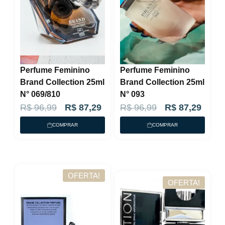
Perfume Feminino
Perfume Feminino
Brand Collection 25ml
Brand Collection 25ml
N° 069/810
N° 093
O
O
O
O
R$
96,99
R$
87,29
R$
96,99
R$
87,29
p
p
p
p
COMPRAR
COMPRAR
r
r
r
r
e
e
e
e
ç
ç
ç
ç
OFERTA!
o
o
o
o
OFERTA!
o
a
o
a
r
t
r
t
i
u
i
u