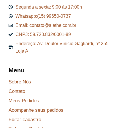
,
$
$
2
Segunda a sexta: 9:00 às 17:00h
7
9
Whatsapp:(15) 99650-0737
6
1
9
.
Email: contato@alethe.com.br
.
1
6
CNPJ: 59.723.832/0001-89
6
,
Endereço: Av. Doutor Vinicio Gagliardi, nº 255 –
,
9
Loja A
4
9
0
.
.
Menu
Sobre Nós
Contato
Meus Pedidos
Acompanhe seus pedidos
Editar cadastro