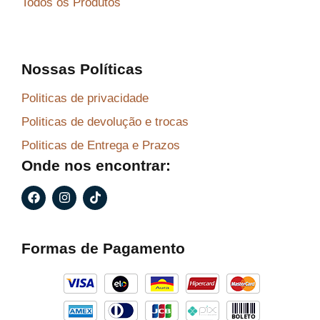
Todos os Produtos
Nossas Políticas
Politicas de privacidade
Politicas de devolução e trocas
Politicas de Entrega e Prazos
Onde nos encontrar:
F
I
T
a
n
i
c
s
k
e
t
t
b
a
o
Formas de Pagamento
o
g
k
o
r
k
a
m