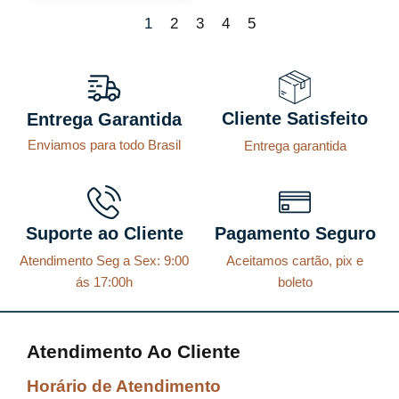
9
9
ç
ç
ç
ç
1
2
3
4
5
9
.
9
.
o
o
o
o
6
6
a
o
o
a
,
,
t
r
r
t
9
9
Cliente Satisfeito
Entrega Garantida
u
i
i
u
9
9
Enviamos para todo Brasil
Entrega garantida
a
g
g
a
.
.
l
i
i
l
é
n
n
é
:
a
a
:
Suporte ao Cliente
Pagamento Seguro
R
l
l
R
Atendimento Seg a Sex: 9:00
Aceitamos cartão, pix e
$
e
e
$
ás 17:00h
boleto
r
r
1
a
a
8
Atendimento Ao Cliente
0
:
:
7
4
R
R
,
Horário de Atendimento