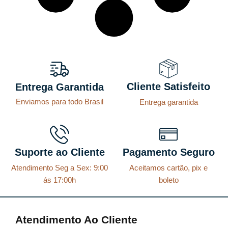
r
r
5
a
2
a
1
:
7
:
2
R
5
R
,
$
,
$
0
0
Cliente Satisfeito
Entrega Garantida
2
5
0
3
Enviamos para todo Brasil
Entrega garantida
.
6
.
0
8
5
,
,
Suporte ao Cliente
Pagamento Seguro
9
5
1
5
Atendimento Seg a Sex: 9:00
Aceitamos cartão, pix e
ás 17:00h
boleto
.
.
Atendimento Ao Cliente