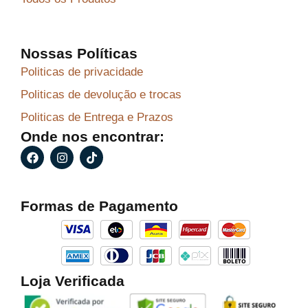
Nossas Políticas
Politicas de privacidade
Politicas de devolução e trocas
Politicas de Entrega e Prazos
Onde nos encontrar:
F
I
T
a
n
i
c
s
k
e
t
t
b
a
o
Formas de Pagamento
o
g
k
o
r
k
a
m
Loja Verificada