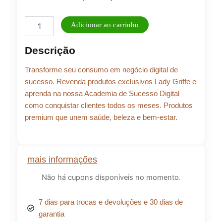
Produtos
Adicionar ao carrinho
exclusivos
com
Descrição
alta
tecnologia
Transforme seu consumo em negócio digital de
de
Micelização
sucesso. Revenda produtos exclusivos Lady Griffe e
quantidade
aprenda na nossa Academia de Sucesso Digital
como conquistar clientes todos os meses. Produtos
premium que unem saúde, beleza e bem-estar.
mais informações
Não há cupons disponíveis no momento.
7 dias para trocas e devoluções e 30 dias de
garantia