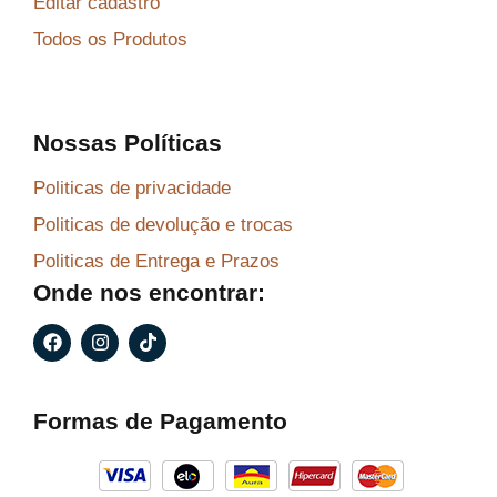
Editar cadastro
Todos os Produtos
Nossas Políticas
Politicas de privacidade
Politicas de devolução e trocas
Politicas de Entrega e Prazos
Onde nos encontrar:
F
I
T
a
n
i
c
s
k
e
t
t
b
a
o
Formas de Pagamento
o
g
k
o
r
k
a
m