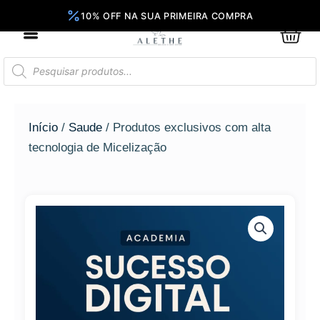
Ir
para
0
Car
o
conteúdo
Pesquisar
produtos
Início
/
Saude
/ Produtos exclusivos com alta
tecnologia de Micelização