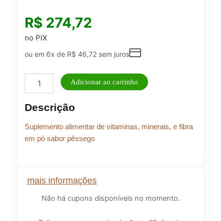
R$
274,72
no PIX
ou em 6x de
R$
46,72
sem juros
Fibern
Adicionar ao carrinho
Plus
–
Descrição
Fibra
reguladora
Suplemento alimentar de vitaminas, minerais, e fibra
do
Metabolismo
em pó sabor pêssego
quantidade
mais informações
Não há cupons disponíveis no momento.