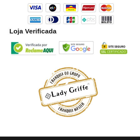
k
a
m
Loja Verificada