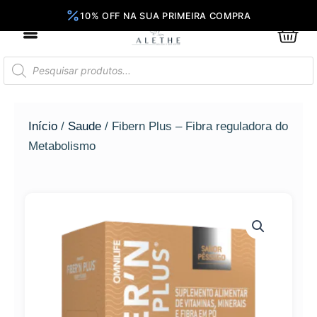
Ir
para
0
Car
o
conteúdo
Pesquisar
produtos
Início
/
Saude
/ Fibern Plus – Fibra reguladora do
Metabolismo