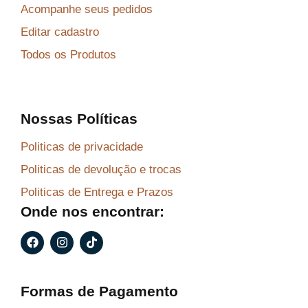
Acompanhe seus pedidos
Editar cadastro
Todos os Produtos
Nossas Políticas
Politicas de privacidade
Politicas de devolução e trocas
Politicas de Entrega e Prazos
Onde nos encontrar:
F
I
T
a
n
i
c
s
k
e
t
t
b
a
o
Formas de Pagamento
o
g
k
o
r