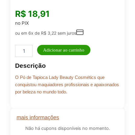
R$
18,91
no PIX
ou em 6x de
R$
3,22
sem juros
Pó
Adicionar ao carrinho
de
Tapioca
Descrição
Lady
Beauty
O Pó de Tapioca Lady Beauty Cosmétics que
Cosmétics
15g
conquistou maquiadores profissionais e apaixonados
quantidade
por beleza no mundo todo.
mais informações
Não há cupons disponíveis no momento.