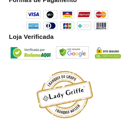
o
g
k
o
r
k
a
m
Loja Verificada