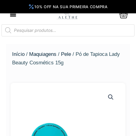
Ir
para
0
Car
o
conteúdo
Pesquisar
produtos
Início
/
Maquiagens
/
Pele
/ Pó de Tapioca Lady
Beauty Cosmétics 15g