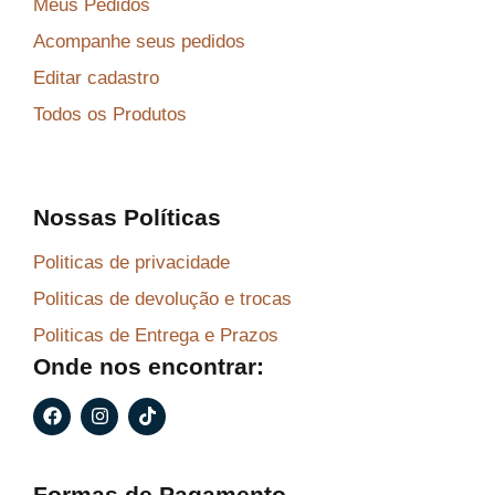
Meus Pedidos
Acompanhe seus pedidos
Editar cadastro
Todos os Produtos
Nossas Políticas
Politicas de privacidade
Politicas de devolução e trocas
Politicas de Entrega e Prazos
Onde nos encontrar:
F
I
T
a
n
i
c
s
k
e
t
t
b
a
o
Formas de Pagamento