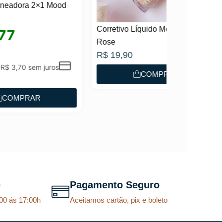
od
Corretivo Líquido Melu by Ruby
Rose
R$
19,90
s
COMPRAR
e
Pagamento Seguro
00 ás 17:00h
Aceitamos cartão, pix e boleto