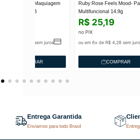
 Maquiagem
Ruby Rose Feels Mood- Paleta
Masc
Multifuncional 14.9g
Self
R$
25,19
R
no PIX
no P
em juros
ou em 6x de
R$
4,28
sem juros
ou e
AR
COMPRAR
Entrega Garantida
Clie
Enviamos para todo Brasil
Entreg