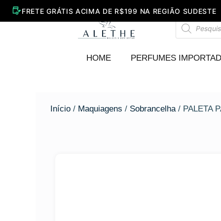
Ir
para
Pesquisar
o
produtos
conteúdo
HOME
PERFUMES IMPORTA
Início
/
Maquiagens
/
Sobrancelha
/ PALETA 