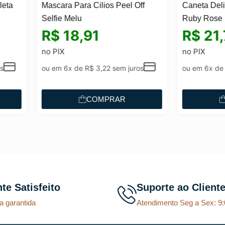
ara Para Cilios Peel Off
Caneta Delineadora 2×1 Mo
ie Melu
Ruby Rose
$
18,91
R$
21,77
IX
no PIX
m 6x de
R$
3,22
sem juros
ou em 6x de
R$
3,70
sem juro
COMPRAR
COMPRAR
nte Satisfeito
Suporte ao Client
a garantida
Atendimento Seg a Sex: 9: