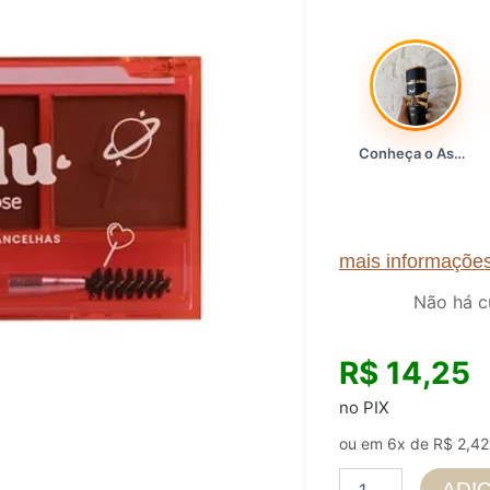
Conheça o Asad, da Lattafa…
mais informaçõe
Não há c
R$
14,25
no PIX
ou em 6x de
R$
2,42
PALETA
ADI