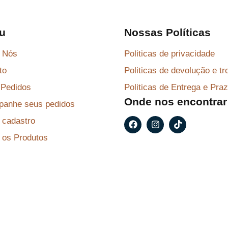
u
Nossas Políticas
 Nós
Politicas de privacidade
to
Politicas de devolução e tr
Pedidos
Politicas de Entrega e Pra
Onde nos encontrar
anhe seus pedidos
F
I
T
r cadastro
a
n
i
c
s
k
 os Produtos
e
t
t
b
a
o
o
g
k
o
r
k
a
m