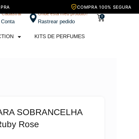
/ Cadastrar
Onde está meu produto?
Carrinho
0
 Conta
Rastrear pedido
CTION
KITS DE PERFUMES
PARA SOBRANCELHA
Ruby Rose