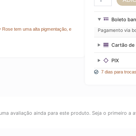
PARA
SOBRANCELHA
MELU
Boleto ban
by
Ruby
 Rose tem uma alta pigmentação, e
Pagamento via bol
Rose
quantidade
Cartão de 
PIX
7 dias para troca
ma avaliação ainda para este produto. Seja o primeiro a av