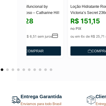
Loçã
nal by
Loção Hidratante Romantic
Tempt
tharine Hill
Victoria’s Secret 236ml
236m
R$
151,15
R
no PIX
no P
em juros
ou em 6x de
R$
25,71
sem juros
ou e
AR
COMPRAR
Entrega Garantida
Clie
Enviamos para todo Brasil
Entreg