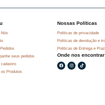
u
Nossas Políticas
 Nós
Politicas de privacidade
to
Politicas de devolução e tr
Pedidos
Politicas de Entrega e Pra
Onde nos encontrar
anhe seus pedidos
F
I
T
r cadastro
a
n
i
c
s
k
 os Produtos
e
t
t
b
a
o
o
g
k
o
r
k
a
m