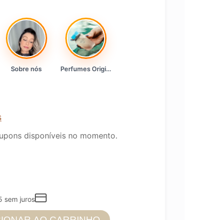
Sobre nós
Perfumes Originais
s
upons disponíveis no momento.
5
sem juros
CIONAR AO CARRINHO