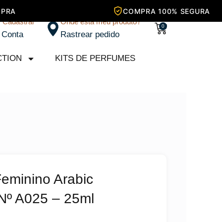
/ Cadastrar
Onde está meu produto?
Carrinho
0
 Conta
Rastrear pedido
CTION
KITS DE PERFUMES
Feminino Arabic
 Nº A025 – 25ml