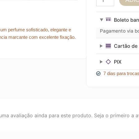
Feminino
Arabic
Collection
Boleto ban
Nº
A025
 um perfume sofisticado, elegante e
Pagamento via bol
–
ncia marcante com excelente fixação.
25ml
Cartão de 
quantidade
PIX
7 dias para troca
ma avaliação ainda para este produto. Seja o primeiro a av