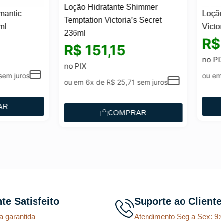
o Hidratante Shimmer
Loção Hidratante Aqua Kiss
ation Victoria’s Secret
Victoria’s Secret 236ml
l
R$
151,15
$
151,15
no PIX
IX
ou em 6x de
R$
25,71
sem juro
m 6x de
R$
25,71
sem juros
COMPRAR
COMPRAR
nte Satisfeito
Suporte ao Client
a garantida
Atendimento Seg a Sex: 9: