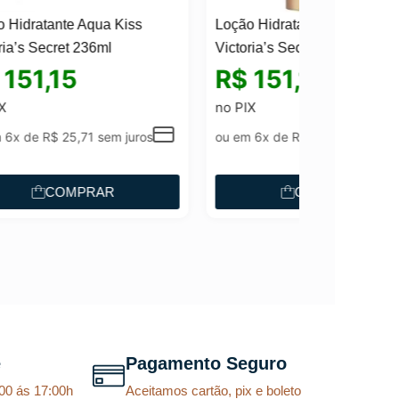
Loção Hidratante Bare Vanilla
Victoria’s Secret 236ml
R$
151,15
no PIX
s
ou em 6x de
R$
25,71
sem juros
COMPRAR
e
Pagamento Seguro
00 ás 17:00h
Aceitamos cartão, pix e boleto