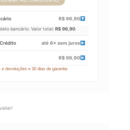
cário
R$
96,90
eto bancário. Valor total:
R$
96,90
.
Crédito
até 6× sem juros
R$
96,90
s e devoluções e 30 dias de garantia
aliar!