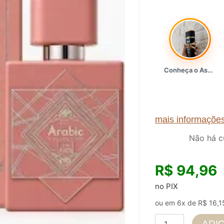
Conheça o Asad, da Lattafa…
mais informaçõe
Não há c
R$
94,96
no PIX
ou em 6x de
R$
16,1
Miniatura
ADI