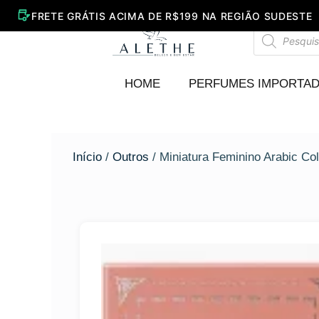
Ir
para
Pesquisar
o
produtos
conteúdo
HOME
PERFUMES IMPORTA
Início
/
Outros
/ Miniatura Feminino Arabic Col